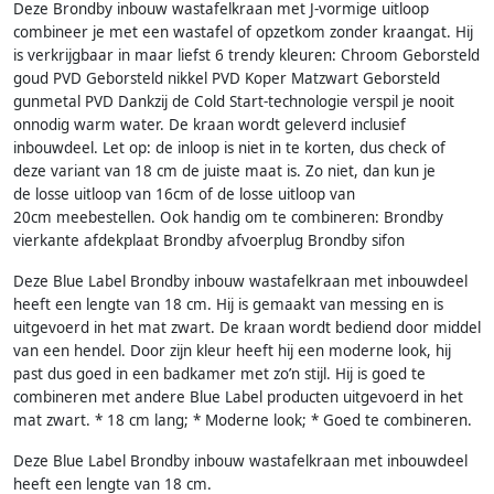
Deze Brondby inbouw wastafelkraan met J-vormige uitloop
combineer je met een wastafel of opzetkom zonder kraangat. Hij
is verkrijgbaar in maar liefst 6 trendy kleuren: Chroom Geborsteld
goud PVD Geborsteld nikkel PVD Koper Matzwart Geborsteld
gunmetal PVD Dankzij de Cold Start-technologie verspil je nooit
onnodig warm water. De kraan wordt geleverd inclusief
inbouwdeel. Let op: de inloop is niet in te korten, dus check of
deze variant van 18 cm de juiste maat is. Zo niet, dan kun je
de losse uitloop van 16cm of de losse uitloop van
20cm meebestellen. Ook handig om te combineren: Brondby
vierkante afdekplaat Brondby afvoerplug Brondby sifon
Deze Blue Label Brondby inbouw wastafelkraan met inbouwdeel
heeft een lengte van 18 cm. Hij is gemaakt van messing en is
uitgevoerd in het mat zwart. De kraan wordt bediend door middel
van een hendel. Door zijn kleur heeft hij een moderne look, hij
past dus goed in een badkamer met zo’n stijl. Hij is goed te
combineren met andere Blue Label producten uitgevoerd in het
mat zwart. * 18 cm lang; * Moderne look; * Goed te combineren.
Deze Blue Label Brondby inbouw wastafelkraan met inbouwdeel
heeft een lengte van 18 cm.