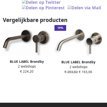
Vergelijkbare producten
19%
BLUE LABEL Brondby
BLUE LABEL Brondby
2 webshops
wastafelkraan wand 18cm
2 webshops
wastafelkraan wand 18cm
€ 224,20
cold start incl. inbouwdeel
€ 203,82
€ 163,06
cold start incl. inbouwdeel
gun metal FK-0322-GM
geborsteld nikkel FK-0322-BN