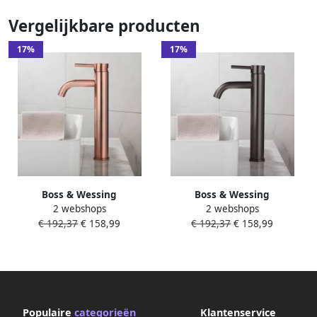
Vergelijkbare producten
17%
17%
Boss & Wessing
Boss & Wessing
2 webshops
2 webshops
Wastafelkraan BWS Plus 30.5
Wastafelkraan BWS Plus 30.5
€ 192,37
€ 158,99
€ 192,37
€ 158,99
cm Geborsteld Koper
cm Gunmetal
Populaire
categorieën
Klantenservice