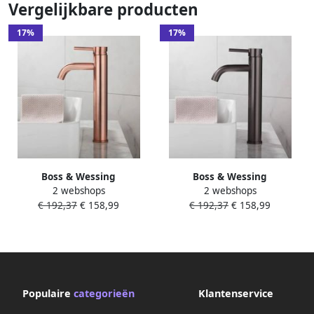
Vergelijkbare producten
17%
17%
Boss & Wessing
Boss & Wessing
2 webshops
2 webshops
Wastafelkraan BWS Plus 30.5
Wastafelkraan BWS Plus 30.5
€ 192,37
€ 158,99
€ 192,37
€ 158,99
cm Geborsteld Koper
cm Gunmetal
Populaire
categorieën
Klantenservice