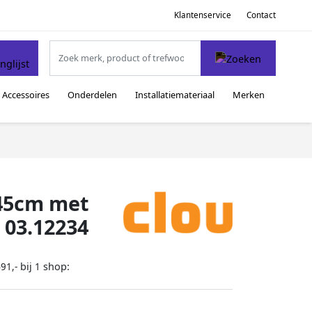
Klantenservice
Contact
Accessoires
Onderdelen
Installatiemateriaal
Merken
 45cm met
 03.12234
bij
shop:
91,-
1