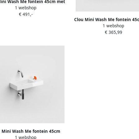
Mini Wash Me fontein 45cm met
1 webshop
aangat rechts mat zwart CL
€ 491,-
03.12236
Clou Mini Wash Me fontein 45
1 webshop
kraangat links wit keramie
€ 365,99
03.03134
u Mini Wash Me fontein 45cm
1 webshop
 kraangat rechts wit keramiek