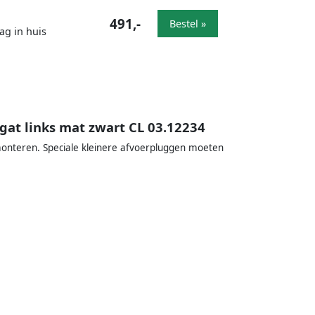
491,-
Bestel »
ag in huis
at links mat zwart CL 03.12234
onteren. Speciale kleinere afvoerpluggen moeten