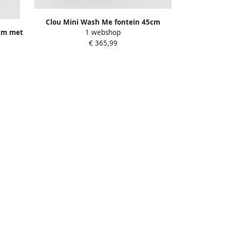
Clou Mini Wash Me fontein 45cm
cm met
1 webshop
zonder kraangat links wit keramiek CL
k CL
€ 365,99
03.03135