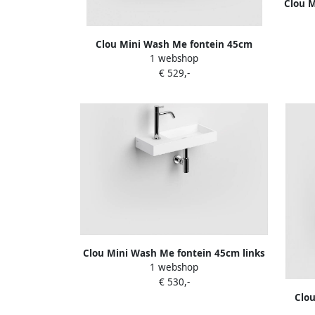
Clou 
kr
Clou Mini Wash Me fontein 45cm
1 webshop
rechts zonder plug min. marmer CL
€ 529,-
03.08135
Clou Mini Wash Me fontein 45cm links
1 webshop
zonder plug aluite CL 03.13134
€ 530,-
Clo
zonder