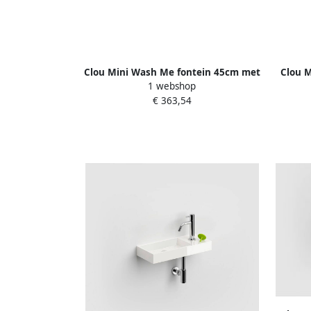
Clou Mini Wash Me fontein 45cm met
Clou 
1 webshop
kraangat rechts wit keramiek
k
€ 363,54