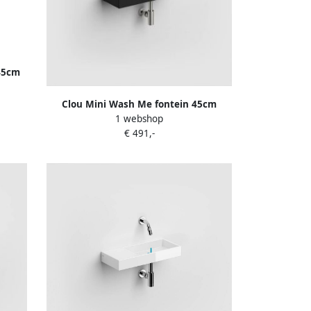
45cm
eram.
Clou Mini Wash Me fontein 45cm
1 webshop
zonder kraangat links mat zwart CL
€ 491,-
03.12235