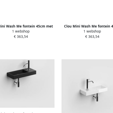
Mini Wash Me fontein 45cm met
Clou Mini Wash Me fontein 
1 webshop
1 webshop
raangat links wit keramiek
zonder kraangat links wit k
€ 363,54
€ 363,54