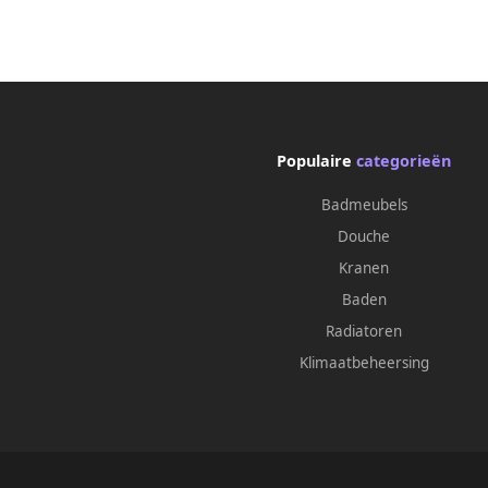
Populaire
categorieën
Badmeubels
Douche
Kranen
Baden
Radiatoren
Klimaatbeheersing