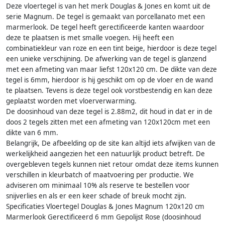
Deze vloertegel is van het merk Douglas & Jones en komt uit de
serie Magnum. De tegel is gemaakt van porcellanato met een
marmerlook. De tegel heeft gerectificeerde kanten waardoor
deze te plaatsen is met smalle voegen. Hij heeft een
combinatiekleur van roze en een tint beige, hierdoor is deze tegel
een unieke verschijning. De afwerking van de tegel is glanzend
met een afmeting van maar liefst 120x120 cm. De dikte van deze
tegel is 6mm, hierdoor is hij geschikt om op de vloer en de wand
te plaatsen. Tevens is deze tegel ook vorstbestendig en kan deze
geplaatst worden met vloerverwarming.
De doosinhoud van deze tegel is 2.88m2, dit houd in dat er in de
doos 2 tegels zitten met een afmeting van 120x120cm met een
dikte van 6 mm.
Belangrijk, De afbeelding op de site kan altijd iets afwijken van de
werkelijkheid aangezien het een natuurlijk product betreft. De
overgebleven tegels kunnen niet retour omdat deze items kunnen
verschillen in kleurbatch of maatvoering per productie. We
adviseren om minimaal 10% als reserve te bestellen voor
snijverlies en als er een keer schade of breuk mocht zijn.
Specificaties Vloertegel Douglas & Jones Magnum 120x120 cm
Marmerlook Gerectificeerd 6 mm Gepolijst Rose (doosinhoud