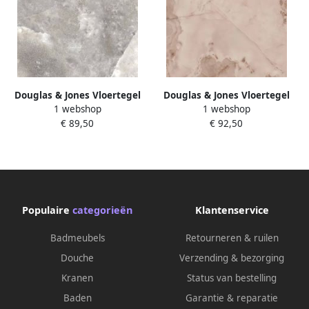
Douglas & Jones Vloertegel
Douglas & Jones Vloertegel
1 webshop
1 webshop
Magnum 120x120 cm
Magnum 120x120 cm
€ 89,50
€ 92,50
Marmerlook Gerectificeerd 6
Marmerlook Gerectificeerd 6
mm Mat Celtic Grey
mm Mat Rose
Populaire
categorieën
Klantenservice
Badmeubels
Retourneren & ruilen
Douche
Verzending & bezorging
Kranen
Status van bestelling
Baden
Garantie & reparatie