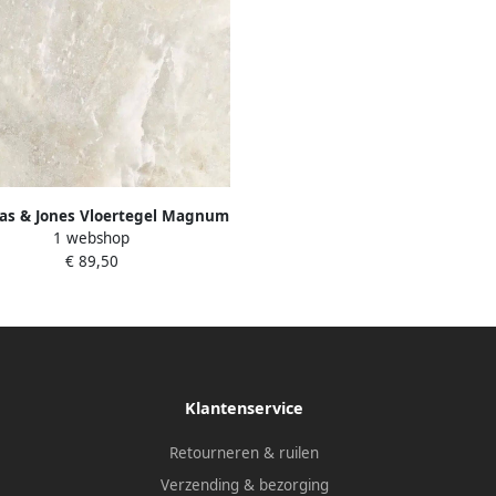
as & Jones Vloertegel Magnum
1 webshop
0 cm Marmerlook Gerectificeerd
€ 89,50
6 mm Mat White Gold
Klantenservice
Retourneren & ruilen
Verzending & bezorging