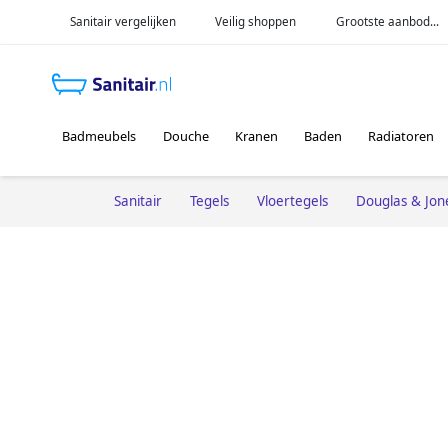
Sanitair vergelijken
Veilig shoppen
Grootste aanbod...
Badmeubels
Douche
Kranen
Baden
Radiatoren
Sanitair
Tegels
Vloertegels
Douglas & Jon