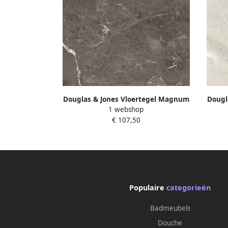
Douglas & Jones Vloertegel Magnum
Dougl
1 webshop
120x120 cm Marmerlook Gerectificeerd
120x12
€ 107,50
6 mm Gepolijst Brown
Populaire
categorieën
Badmeubels
Douche