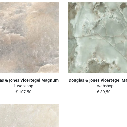
as & Jones Vloertegel Magnum
Douglas & Jones Vloertegel 
1 webshop
1 webshop
0 cm Marmerlook Gerectificeerd
120x120 cm Marmerlook Gerecti
€ 107,50
€ 89,50
mm Gepolijst Danish Smoke
6 mm Mat Jade