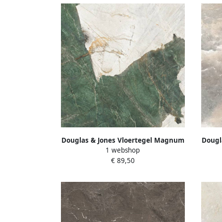
Douglas & Jones Vloertegel Magnum
Dougl
1 webshop
120x120 cm Marmerlook Gerectificeerd
120x12
€ 89,50
6 mm Mat Aqua
6 