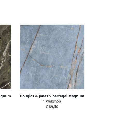
Magnum
Douglas & Jones Vloertegel Magnum
1 webshop
ficeerd
120x120 cm Marmerlook Gerectificeerd
€ 89,50
6 mm Mat Azure