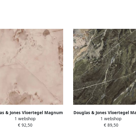
as & Jones Vloertegel Magnum
Douglas & Jones Vloertegel 
1 webshop
1 webshop
0 cm Marmerlook Gerectificeerd
120x120 cm Marmerlook Gerecti
€ 92,50
€ 89,50
6 mm Mat Rose
6 mm Mat Emerald