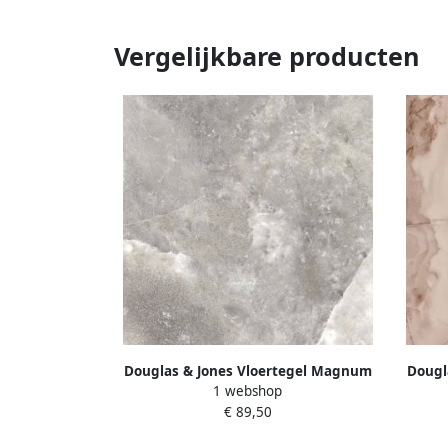
Vergelijkbare producten
Douglas & Jones Vloertegel Magnum
Dougl
1 webshop
120x120 cm Marmerlook Gerectificeerd
120x12
€ 89,50
6 mm Mat Celtic Grey