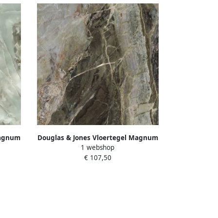
Magnum
Douglas & Jones Vloertegel Magnum
1 webshop
ficeerd
120x120 cm Marmerlook Gerectificeerd
€ 107,50
6 mm Gepolijst Emerald