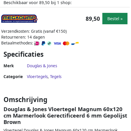
Beschikbaar voor
bij
shop:
89,50
1
89,50
Bestel »
Verzendkosten: Gratis (vanaf €150)
Retourneren: 14 dagen
Betaalmethodes:
Specificaties
Merk
Douglas & Jones
Categorie
Vloertegels
,
Tegels
Omschrijving
Douglas & Jones Vloertegel Magnum 60x120
cm Marmerlook Gerectificeerd 6 mm Gepolijst
Brown
Vloertegel Douglas & Jones Magnum 60x120 cm Marmerlook