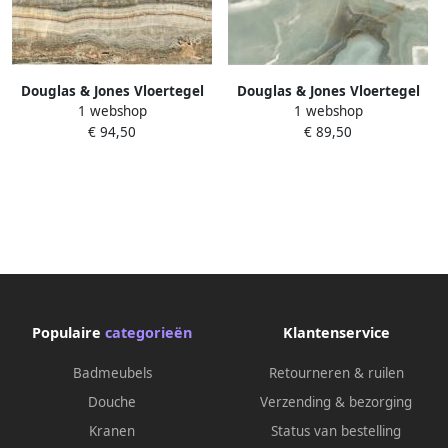
Douglas & Jones Vloertegel
Douglas & Jones Vloertegel
1 webshop
1 webshop
Magnum 60x120 cm
Magnum 60x120 cm
€ 94,50
€ 89,50
Gerectificeerd Caramel Glans
Marmerlook Gerectificeerd 6
mm Gepolijst Jade
Populaire
categorieën
Klantenservice
Badmeubels
Retourneren & ruilen
Douche
Verzending & bezorging
Kranen
Status van bestelling