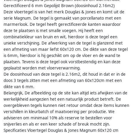
Gerectificeerd 6 mm Gepolijst Brown (doosinhoud 2.16m2)
Deze vloertegel is van het merk Douglas & Jones en komt uit de
serie Magnum. De tegel is gemaakt van porcellanato met een
marmerlook. De tegel heeft gerectificeerde kanten waardoor
deze te plaatsen is met smalle voegen. Hij heeft een
combinatiekleur van bruin en wit, hierdoor is deze tegel een
unieke verschijning. De afwerking van de tegel is glanzend met
een afmeting van maar liefst 60x120 cm. De dikte van deze tegel
is 6mm, hierdoor is hij geschikt om op de vloer en de wand te
plaatsen. Tevens is deze tegel ook vorstbestendig en kan deze
geplaatst worden met vloerverwarming.
De doosinhoud van deze tegel is 2.16m2, dit houd in dat er in de
doos 3 tegels zitten met een afmeting van 60x120cm met een
dikte van 6 mm.
Belangrijk, De afbeelding op de site kan altijd iets afwijken van de
werkelijkheid aangezien het een natuurlijk product betreft. De
overgebleven tegels kunnen niet retour omdat deze items kunnen
verschillen in kleurbatch of maatvoering per productie. We
adviseren om minimaal 10% als reserve te bestellen voor
snijverlies en als er een keer schade of breuk mocht zijn.
Specificaties Vloertegel Douglas & Jones Magnum 60x120 cm