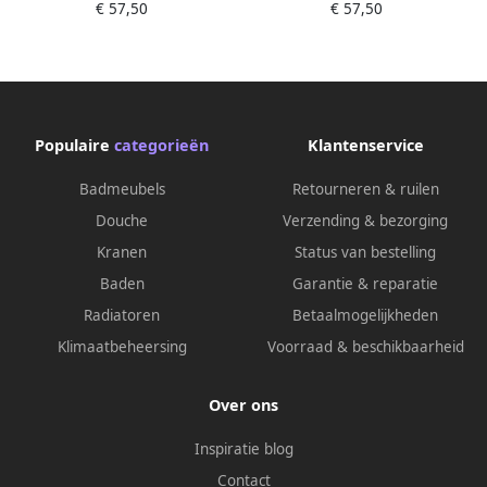
€ 57,50
€ 57,50
Gerectificeerd Mat Taupe
Gerectificeerd Mat Beige
Populaire
categorieën
Klantenservice
Badmeubels
Retourneren & ruilen
Douche
Verzending & bezorging
Kranen
Status van bestelling
Baden
Garantie & reparatie
Radiatoren
Betaalmogelijkheden
Klimaatbeheersing
Voorraad & beschikbaarheid
Over ons
Inspiratie blog
Contact