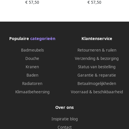
€ 57,50
€ 57,50
Gerectificeerd Mat Beige
Gerectificeerd Mat Grey
Populaire
categorieën
Klantenservice
Badmeubels
Retourneren & ruilen
Douche
Verzending & bezorging
Kranen
Status van bestelling
Baden
Garantie & reparatie
Radiatoren
Betaalmogelijkheden
Klimaatbeheersing
Voorraad & beschikbaarheid
Over ons
Inspiratie blog
Contact