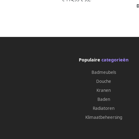
rechthoek Keramiek Wit 0738450070
D
360
Populaire
categorieën
Badmeubels
Douche
Kranen
Baden
Radiatoren
Klimaatbeheersing