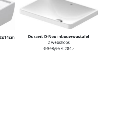
Duravit D-Neo inbouwwastafel
22x14cm
2 webshops
60x44x14.5cm 1 kraangat rechthoek
ek Wit
€ 343,95
€ 284,-
Keramiek Wit 0358600079