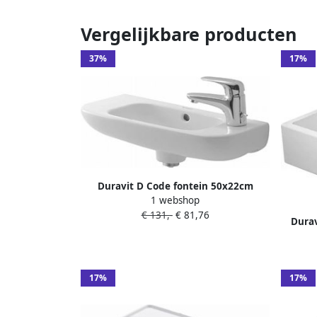
Vergelijkbare producten
37%
17%
Duravit D Code fontein 50x22cm
1 webshop
inclusief kraangat rechts wit
€ 131,-
€ 81,76
07065000082
Durav
kraang
17%
17%