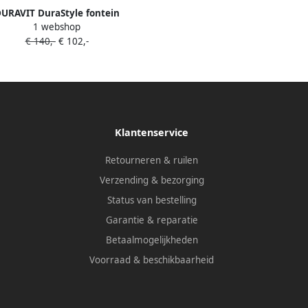
URAVIT DuraStyle fontein
1 webshop
x220mm zonder overloop met
€ 140,-
€ 102,-
kraangaat rechts
Klantenservice
Retourneren & ruilen
Verzending & bezorging
Status van bestelling
Garantie & reparatie
Betaalmogelijkheden
Voorraad & beschikbaarheid