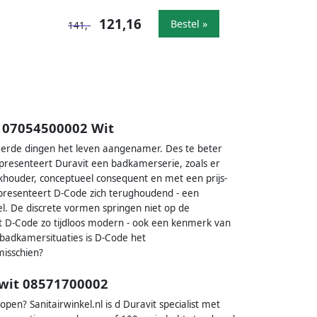
121,16
Bestel »
141,-
m 07054500002 Wit
ieerde dingen het leven aangenamer. Des te beter
 presenteert Duravit een badkamerserie, zoals er
houder, conceptueel consequent en met een prijs-
 presenteert D-Code zich terughoudend - een
. De discrete vormen springen niet op de
 D-Code zo tijdloos modern - ook een kenmerk van
 badkamersituaties is D-Code het
isschien?
 wit 08571700002
n? Sanitairwinkel.nl is d Duravit specialist met