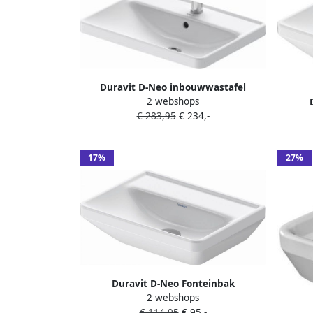
Duravit D-Neo inbouwwastafel
2 webshops
60x44x17cm 1 kraangat rechthoek
€ 283,95
€ 234,-
45x33
Keramiek Wit 0357600027
17%
27%
Duravit D-Neo Fonteinbak
2 webshops
45x33.5x13cm zonder kraangat
€ 114,95
€ 95,-