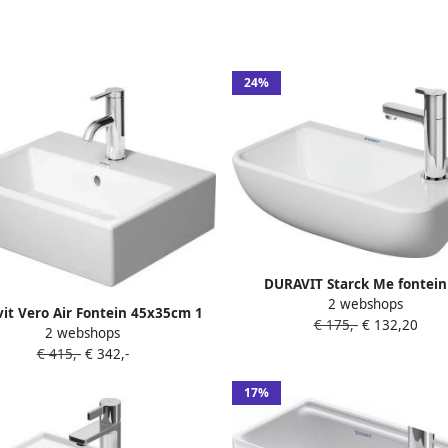
24%
DURAVIT Starck Me fontein
2 webshops
kraangat rechts z. overloop 4
it Vero Air Fontein 45x35cm 1
€ 175,-
€ 132,20
wit 0717400000
2 webshops
at met overloop wit 0724450000
€ 415,-
€ 342,-
17%