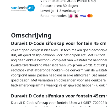
Verzendkosten: Gratis (vanaf € 50)
Retourneren: 30 dagen
Levertijd: 1-3 werkdagen
Betaalmethodes:
Omschrijving
Duravit D-Code sifonkap voor fontein 45 c
Zeker: goed design is niet alles. En toch maken goed geconcip
dus, als goed design gewoon voor het grijpen ligt: Met D-Code
nog geen enkele bestond - compleet van wastafel tot handdoek
kwaliteitsverhouding waar iedereen vrolijk van wordt. Optisch
rechthoek met afgeronde hoeken - de oervorm van de wastafel
voorgrond maar passen naadloos in elke atmosfeer. Dat maakt
goed design. Met varianten en oplossingen voor alle denkbare
badkamerprogramma waarop velen gewacht hebben - u ook m
Duravit D Code sifonkap voor fontein 45cm
Duravit D Code sifonkap voor fontein 45cm wit 08571700002 kope