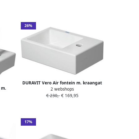
26%
DURAVIT Vero Air fontein m. kraangat
 m.
2 webshops
rechts z. overloop 38x25cm incl.
0x22cm
€ 230,-
€ 169,95
bevestiging wit 0724380000
17%