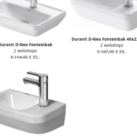
Duravit D-Neo Fonteinbak 40x
Duravit D-Neo Fonteinbak
2 webshops
1 kraangat rechthoek Kerami
2 webshops
.5x13cm 1 kraangat rechthoek
€ 107,95
€ 89,-
0739400041
€ 114,95
€ 95,-
Keramiek Wit 0738450041