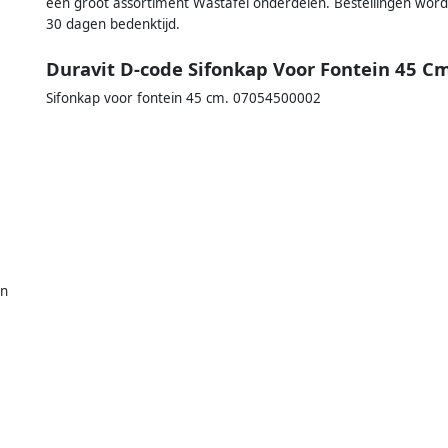
een groot assortiment Wastafel onderdelen. Bestellingen word
30 dagen bedenktijd.
Duravit D-code Sifonkap Voor Fontein 45 C
Sifonkap voor fontein 45 cm. 07054500002
in