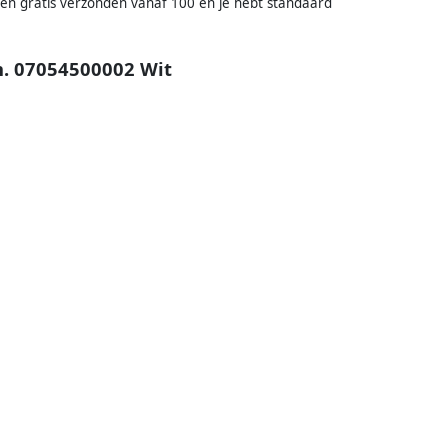
en gratis verzonden vanaf 100 en je hebt standaard
m. 07054500002 Wit