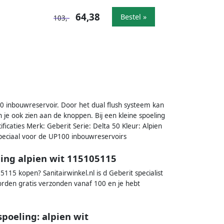
64,38
Bestel »
103,-
00 inbouwreservoir. Door het dual flush systeem kan
 je ook zien aan de knoppen. Bij een kleine spoeling
icaties Merk: Geberit Serie: Delta 50 Kleur: Alpien
peciaal voor de UP100 inbouwreservoirs
ling alpien wit 115105115
115 kopen? Sanitairwinkel.nl is d Geberit specialist
rden gratis verzonden vanaf 100 en je hebt
poeling: alpien wit