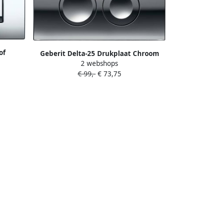
of
Geberit Delta-25 Drukplaat Chroom
bele
2 webshops
Voor De Up100 Inbouwreservoir Delta-
100
€ 99,-
€ 73,75
25 Drukplaat Chroom Voor De Up100
Inbouwreservoir