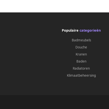
rese
Mat-chroom Voor De Up100
Inbouwreservoir
Populaire
categorieën
Badmeubels
Douche
Kranen
Baden
Radiatoren
Klimaatbeheersing