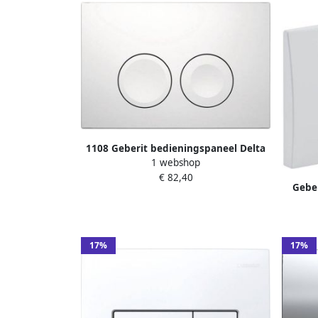
1108 Geberit bedieningspaneel Delta
1 webshop
25 voor UP100 inbouwreservoirs 24
€ 82,40
6x16 4x3 1cm glanzend wit
Geber
toets
toile
17%
17%