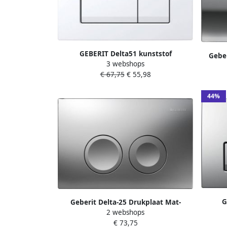
GEBERIT Delta51 kunststof
Geber
3 webshops
bedieningspaneel met dubbele
toets
€ 67,75
€ 55,98
spoeling. Geschikt voor UP100
toilet
reservoirs. Kleur wit.
44%
G
Geberit Delta-25 Drukplaat Mat-
bed
2 webshops
Chroom Voor De Up100
sp
€ 73,75
Inbouwreservoir Delta-25 Drukplaat