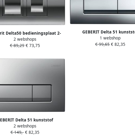
GEBERIT Delta 51 kunstst
it Delta50 bedieningsplaat 2-
1 webshop
bedieningspaneel met dub
2 webshops
 spoeling frontbediening voor
€ 99,65
€ 82,35
spoeling. Geschikt voor UP
€ 89,29
€ 73,75
 24.6x16.4cm chroom 115135211
reservoirs chroom
EBERIT Delta 51 kunststof
2 webshops
ieningspaneel met dubbele
€ 149,-
€ 82,35
oeling. Geschikt voor UP100