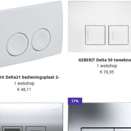
GEBERIT Delta 50 tweekn
1 webshop
mechanische bedieningspl
€ 70,95
spoelsysteem kunststof
it Delta21 bedieningsplaat 2-
164x246x25mm alpine wi
1 webshop
 spoeling frontbediening voor
€ 48,11
t 24.6x16.4cm wit 115.125.11.1
17%