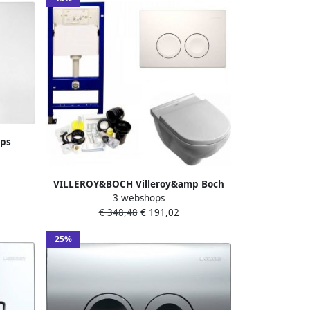
ops
aat
VILLEROY&BOCH Villeroy&amp Boch
t
3 webshops
O.novo Combipack met standaard
€ 348,48
€ 191,02
wandcloset closetzitting met deksel en
soft close en Quick Release. Kleur wit.
25%