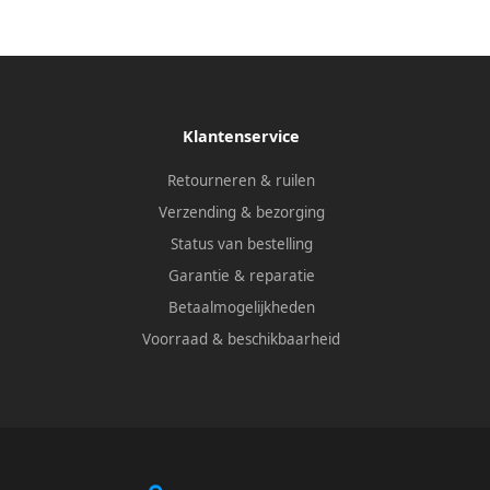
rvoirs matchroom 115105461
Klantenservice
Retourneren & ruilen
Verzending & bezorging
Status van bestelling
Garantie & reparatie
Betaalmogelijkheden
Voorraad & beschikbaarheid