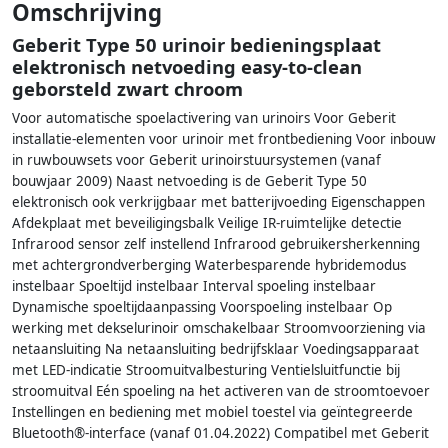
Omschrijving
Geberit Type 50 urinoir bedieningsplaat
elektronisch netvoeding easy-to-clean
geborsteld zwart chroom
Voor automatische spoelactivering van urinoirs Voor Geberit
installatie-elementen voor urinoir met frontbediening Voor inbouw
in ruwbouwsets voor Geberit urinoirstuursystemen (vanaf
bouwjaar 2009) Naast netvoeding is de Geberit Type 50
elektronisch ook verkrijgbaar met batterijvoeding Eigenschappen
Afdekplaat met beveiligingsbalk Veilige IR-ruimtelijke detectie
Infrarood sensor zelf instellend Infrarood gebruikersherkenning
met achtergrondverberging Waterbesparende hybridemodus
instelbaar Spoeltijd instelbaar Interval spoeling instelbaar
Dynamische spoeltijdaanpassing Voorspoeling instelbaar Op
werking met dekselurinoir omschakelbaar Stroomvoorziening via
netaansluiting Na netaansluiting bedrijfsklaar Voedingsapparaat
met LED-indicatie Stroomuitvalbesturing Ventielsluitfunctie bij
stroomuitval Eén spoeling na het activeren van de stroomtoevoer
Instellingen en bediening met mobiel toestel via geïntegreerde
Bluetooth®-interface (vanaf 01.04.2022) Compatibel met Geberit