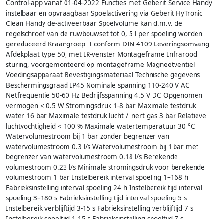
Control-app vanaf 01-04-2022 Functies met Geberit Service Handy
instelbaar en opvraagbaar Spoelactivering via Geberit HyTronic
Clean Handy de-activeerbaar Spoelvolume kan d.m.v. de
regelschroef van de ruwbouwset tot 0, 5 l per spoeling worden
gereduceerd Kraangroep II conform DIN 4109 Leveringsomvang
Afdekplaat type 50, met IR-venster Montageframe Infrarood
sturing, voorgemonteerd op montageframe Magneetventiel
Voedingsapparaat Bevestigingsmateriaal Technische gegevens
Beschermingsgraad IP45 Nominale spanning 110-240 V AC
Netfrequentie 50-60 Hz Bedrijfsspanning 4.5 V DC Opgenomen
vermogen < 0.5 W Stromingsdruk 1-8 bar Maximale testdruk
water 16 bar Maximale testdruk lucht / inert gas 3 bar Relatieve
luchtvochtigheid < 100 % Maximale watertemperatuur 30 °C
Watervolumestroom bij 1 bar zonder begrenzer van
watervolumestroom 0.3 l/s Watervolumestroom bij 1 bar met
begrenzer van watervolumestroom 0.18 l/s Berekende
volumestroom 0.23 l/s Minimale stromingsdruk voor berekende
volumestroom 1 bar Instelbereik interval spoeling 1–168 h
Fabrieksinstelling interval spoeling 24 h Instelbereik tijd interval
spoeling 3–180 s Fabrieksinstelling tijd interval spoeling 5 s
Instelbereik verblijftijd 3-15 s Fabrieksinstelling verblijftijd 7 s
Instelbereik spoeltijd 1-15 s Fabrieksinstelling spoeltijd 7 s