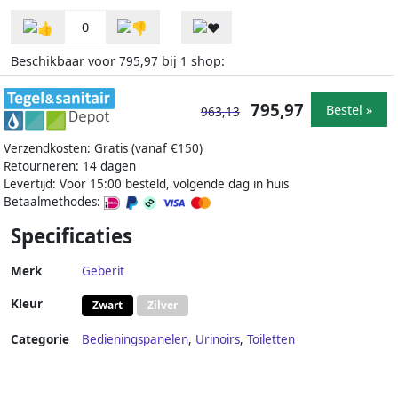
0
Beschikbaar voor
bij
shop:
795,97
1
795,97
Bestel »
963,13
Verzendkosten: Gratis (vanaf €150)
Retourneren: 14 dagen
Levertijd: Voor 15:00 besteld, volgende dag in huis
Betaalmethodes:
Specificaties
Merk
Geberit
Kleur
Zwart
Zilver
Categorie
Bedieningspanelen
,
Urinoirs
,
Toiletten