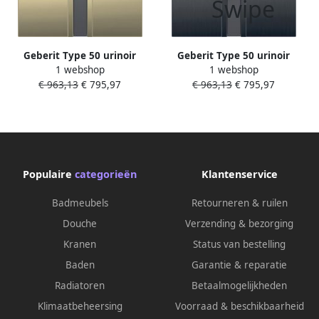
Geberit Type 50 urinoir
Geberit Type 50 urinoir
1 webshop
1 webshop
bedieningsplaat elektronisch
bedieningsplaat elektronisch
€ 963,13
€ 795,97
€ 963,13
€ 795,97
batterijvoeding easy-to-clean
batterijvoeding easy-to-clean
geborsteld messing
geborsteld zwart chroom
Populaire
categorieën
Klantenservice
Badmeubels
Retourneren & ruilen
Douche
Verzending & bezorging
Kranen
Status van bestelling
Baden
Garantie & reparatie
Radiatoren
Betaalmogelijkheden
Klimaatbeheersing
Voorraad & beschikbaarheid