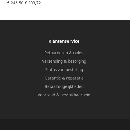
€ 246,50
€ 203,72
onde buis met inzet hxbxd
x100x108mm hard graphite
geborsteld
Klantenservice
Retourneren & ruilen
Verzending & bezorging
Status van bestelling
Garantie & reparatie
Betaalmogelijkheden
Voorraad & beschikbaarheid