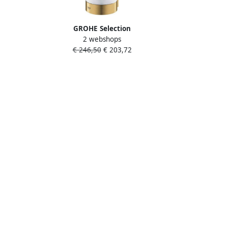
GROHE Selection
2 webshops
montage
closetborstelgarnituur wandmontage
€ 246,50
€ 203,72
xd
ronde buis met inzet hxbxd
k
383x100x108mm cool sunrise
geborsteld