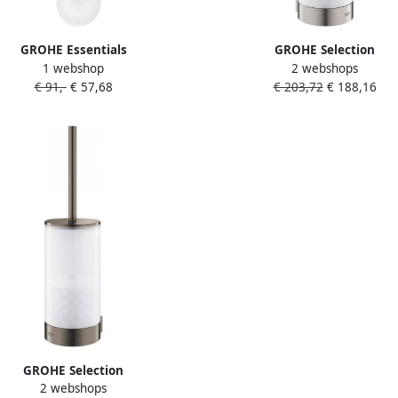
GROHE Essentials
GROHE Selection
1 webshop
2 webshops
borstelgarnituur wandmontage
closetborstelgarnituur wand
€ 91,-
€ 57,68
€ 203,72
€ 188,16
rchroomd met inzet hxbxd
ronde buis met inzet hxb
398x94x121mm chroom
383x100x108mm rvs-loo
GROHE Selection
2 webshops
borstelgarnituur wandmontage