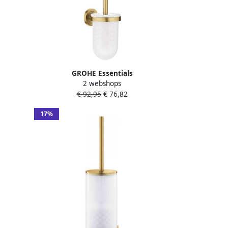
GROHE Essentials
2 webshops
montage
closetborstelgarnituur hxbxd
€ 92,95
€ 76,82
398x94x121mm cool sunrise
geborsteld 40374GN1
17%