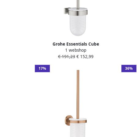
Grohe Essentials Cube
1 webshop
closetborstelgarnituur m. glazen inzet
clos
€ 191,23
€ 152,99
wandmodel supersteel 40513DC1
inz
17%
36%