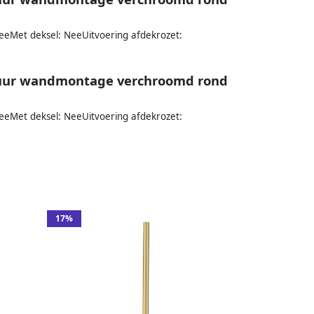
eeMet deksel: NeeUitvoering afdekrozet:
ituur wandmontage verchroomd rond
eeMet deksel: NeeUitvoering afdekrozet:
17%