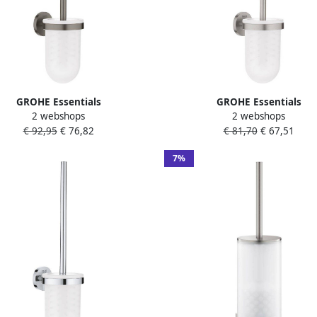
GROHE Essentials
GROHE Essentials
2 webshops
2 webshops
etborstelgarnituur gecoat met
closetborstelgarnituur wand
€ 92,95
€ 76,82
€ 81,70
€ 67,51
et hard graphite geborsteld
gecoat met inzet hxbxd
40374AL1
398x94x121mm rvs-look
7%