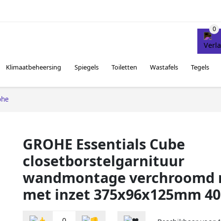
Klimaatbeheersing
Spiegels
Toiletten
Wastafels
Tegels
ohe
GROHE Essentials Cube
closetborstelgarnituur
wandmontage verchroomd r
met inzet 375x96x125mm 4
0