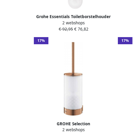
Grohe Essentials Toiletborstelhouder
2 webshops
wandmontage rond open brushed
closet
€ 92,95
€ 76,82
warm sunset 40374dl1
ve
17%
17%
GROHE Selection
2 webshops
closetborstelgarnituur wandmontage
closet