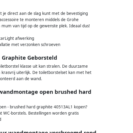
t je direct aan de slag kunt met de bevestiging
t accessoire te monteren middels de Grohe
mum van tijd op de gewenste plek. Ideaal dus!
arLight afwerking
allatie met verzonken schroeven
d Graphite Geborsteld
iletborstel klasse uit kan stralen. De duurzame
asvrij uiterlijk. De toiletborstelset kan met het
monteerd aan de wand.
r wandmontage open brushed hard
open - brushed hard graphite 40513AL1 kopen?
nt WC-borstels. Bestellingen worden gratis
d
ituur wandmontage verchroomd rond