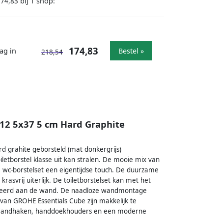
bij
shop:
174,83
1
174,83
ag in
Bestel »
218,54
x12 5x37 5 cm Hard Graphite
d grahite geborsteld (mat donkergrijs)
letborstel klasse uit kan stralen. De mooie mix van
e wc-borstelset een eigentijdse touch. De duurzame
asvrij uiterlijk. De toiletborstelset kan met het
nteerd aan de wand. De naadloze wandmontage
 van GROHE Essentials Cube zijn makkelijk te
s. Wandhaken, handdoekhouders en een moderne