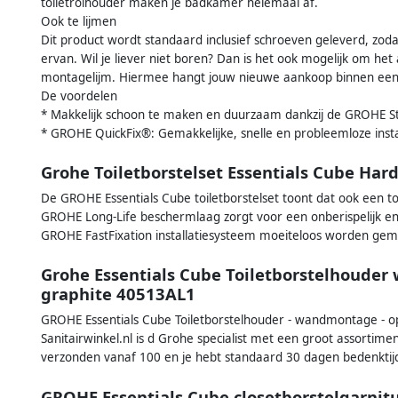
toiletrolhouder maken je badkamer helemaal af.
Ook te lijmen
Dit product wordt standaard inclusief schroeven geleverd, zoda
ervan. Wil je liever niet boren? Dan is het ook mogelijk om he
montagelijm. Hiermee hangt jouw nieuwe aankoop binnen een 
De voordelen
* Makkelijk schoon te maken en duurzaam dankzij de GROHE St
* GROHE QuickFix®: Gemakkelijke, snelle en probleemloze inst
Grohe Toiletborstelset Essentials Cube Har
De GROHE Essentials Cube toiletborstelset toont dat ook een to
GROHE Long-Life beschermlaag zorgt voor een onberispelijk en kr
GROHE FastFixation installatiesysteem moeiteloos worden ge
Grohe Essentials Cube Toiletborstelhoude
graphite 40513AL1
GROHE Essentials Cube Toiletborstelhouder - wandmontage - 
Sanitairwinkel.nl is d Grohe specialist met een groot assortime
verzonden vanaf 100 en je hebt standaard 30 dagen bedenktij
GROHE Essentials Cube closetborstelgarn