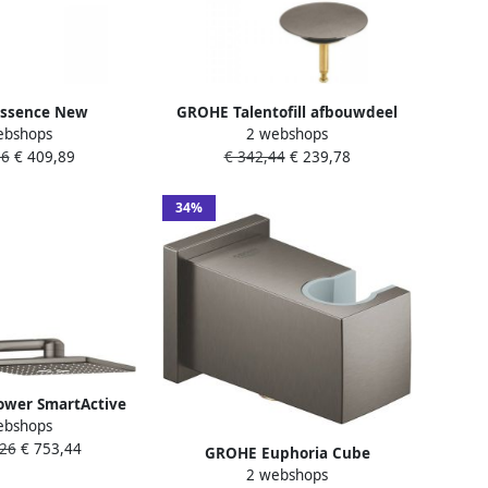
ssence New
GROHE Talentofill afbouwdeel
ebshops
2 webshops
raan eengreeps
voor badafvoer- overloop- en
36
€ 409,89
€ 342,44
€ 239,78
oogte 220mm
vulcombinatie t.b.v. 29991 en
L uitloop hoog
28990 supersteel
hard graphite
34%
orsteld
ower SmartActive
ebshops
fddouche 31x31cm
,26
€ 753,44
ten wandarm 43cm
GROHE Euphoria Cube
 hard graphite
2 webshops
Wandaansluitbocht met houder