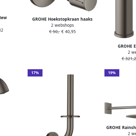
New
GROHE Hoekstopkraan haaks
engreeps
2 webshops
eengreeps 1 2"x 3 8"
82
ing 193mm
€ 50,-
€ 40,95
(knelkoppeling ) hard graphite
raphite
geborsteld
GROHE E
2 w
Wastafelme
€ 321,
eengreeps 1-g
glad 116mm u
graphite
17%
19%
GROHE Rainsh
2 w
Hoofddouches