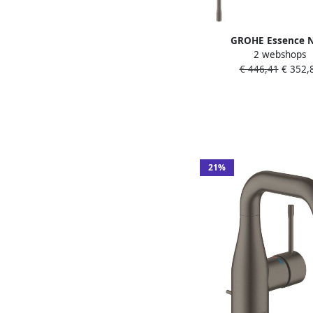
GROHE Essence 
2 webshops
Badmengkraan wand e
€ 446,41
€ 352,
2-gats omstelinricht
uitloop vast hard g
geborsteld
21%