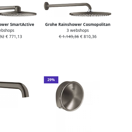
ower SmartActive
Grohe Rainshower Cosmopolitan
ebshops
3 webshops
douche 31cm 2
310 Hoofddouche 31cm 1
,92
€ 771,13
€ 1.149,36
€ 810,36
en wandarm 43cm
straalsoort wandarm 38cm
 hard graphite
geborsteld hard graphite
475al0
26066al0
29%