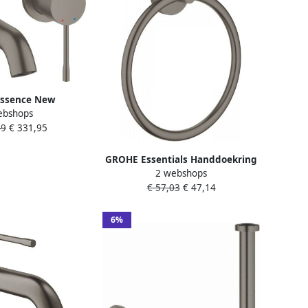
ssence New
ebshops
raan afbouwdeel
49
€ 331,95
m uitloop hard
orsteld 19408AL1
GROHE Essentials Handdoekring
2 webshops
rond wand 1-gats 180mm
€ 57,03
€ 47,14
diameter hard graphite
geborsteld 40365AL1
6%