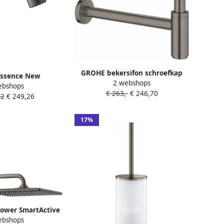
GROHE bekersifon schroefkap
ssence New
2 webshops
tbv reiniging 1.1 4"hard graphite
ebshops
ngkraan S-size
€ 263,-
€ 246,70
geborsteld 28912AL0
22
€ 249,26
ats 174mm hoogte
itloop vast hard
 geborsteld
17%
ower SmartActive
ebshops
et Mono vierkant