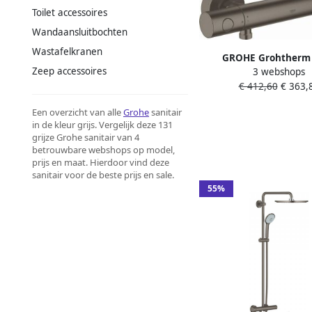
Toilet accessoires
Wandaansluitbochten
Wastafelkranen
GROHE Grohtherm
Zeep accessoires
3 webshops
Cosmopolitan 
€ 412,60
€ 363,
douchethermostaat z. 
koppelingen HOH=15c
Een overzicht van alle
Grohe
sanitair
en volumegreep m. e
in de kleur grijs. Vergelijk deze 131
brushed hard graphite
grijze Grohe sanitair van 4
betrouwbare webshops op model,
prijs en maat. Hierdoor vind deze
sanitair voor de beste prijs en sale.
55%