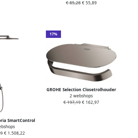
479al0
€ 85,28
€ 55,89
beveiligd tegen terugstroming
G1 2" metaal hard graphite
geborsteld
17%
GROHE Selection Closetrolhouder
2 webshops
met deksel wand metaal hard
€ 197,19
€ 162,97
graphite geborsteld 41069AL0
ia SmartControl
ebshops
teem 310 Duo
19
€ 1.508,22
met thermostaat