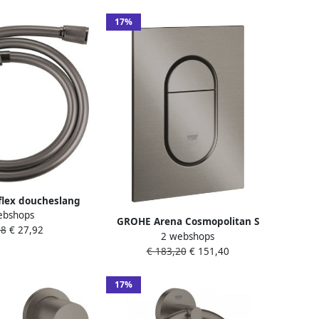
 en handdouche
ite geborsteld
17%
508AL0
flex doucheslang
ebshops
e kunststof hard
GROHE Arena Cosmopolitan S
08
€ 27,92
e 28362A00
2 webshops
Bedieningsplaat mechanisch
€ 183,20
€ 151,40
tweeknops 172 x 130mm (LxB)
kunststof hard graphite
geborsteld
17%