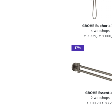
GROHE Euphoria
4 webshops
douchesysteem
€ 2.229,-
€ 1.000
douchethermostaat a
Rainshower Cosmo 310
en handd. brushed har
17%
26075AL0
GROHE Essentia
2 webshops
Handdoekhouder rond
€ 100,70
€ 83,2
lids 1-gats 439mm fun
hard graphite gebo