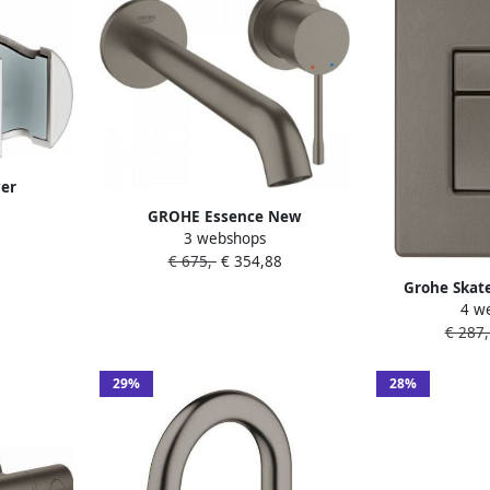
er
 niet
GROHE Essence New
rozet
3 webshops
Inbouwmengkraan afbouwdeel
4dc0
€ 675,-
€ 354,88
L-size wand eengreeps 2-gats G1
2" 230mm uitloop vast hard
Grohe Skat
graphite geborsteld
4 w
Bedieningsp
€ 287,
Horizontaal V
Geborsteld
38
29%
28%