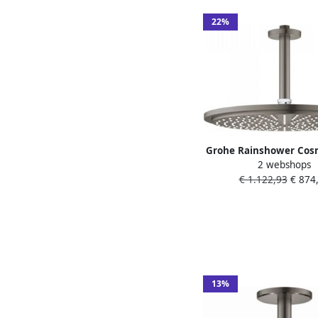
22%
Grohe Rainshower Cos
2 webshops
310 Hoofddouche 3
€ 1.122,93
€ 874
straalsoort plafondar
geborsteld hard gr
26067al0
13%