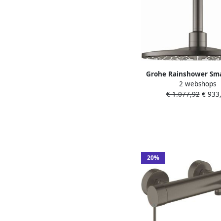
Grohe Rainshower Sma
2 webshops
310 ronde hoofddou
€ 1.077,92
€ 933
plafondmontage 14.
straalsoorten Hard g
geborsteld
20%