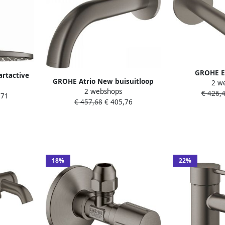
GROHE E
rtactive
GROHE Atrio New buisuitloop
2 w
inbouwmengk
cheset
2 webshops
sanitairkraan hard graphite
€ 426,
M-size 183m
,71
2 cm. 2
€ 457,68
€ 405,76
geborsteld 13139AL3
graphite geb
raphite
18%
22%