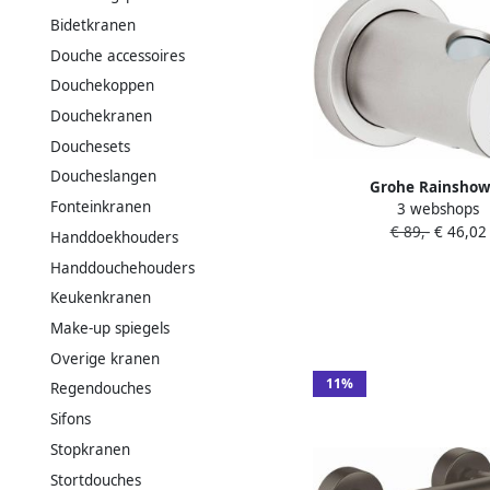
Bidetkranen
Douche accessoires
Douchekoppen
Douchekranen
Douchesets
Doucheslangen
Grohe Rainshow
Fonteinkranen
3 webshops
Handdouchehouder
€ 89,-
€ 46,02
verstelbaar ronde 
Handdoekhouders
supersteel 2707
Handdouchehouders
Keukenkranen
Make-up spiegels
Overige kranen
11%
Regendouches
Sifons
Stopkranen
Stortdouches