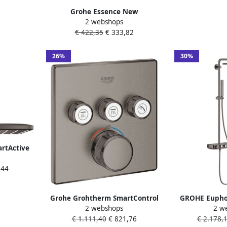
26
Grohe Essence New
2 webshops
Wastafelkraan Opbouw uitloop
€ 422,35
€ 333,82
12.7cm L-size hoge draaibare
uitloop waste EcoJoy brushed
hard graphite 32628al1
26%
30%
rtActive
 31x31cm
,44
fondarm
 graphite
Grohe Grohtherm SmartControl
GROHE Euphor
2 webshops
2 w
afbouwdeel thermostatische
douchesys
€ 1.111,40
€ 821,76
€ 2.178,
Inbouwmengkraan bad douche
(vierkant) 