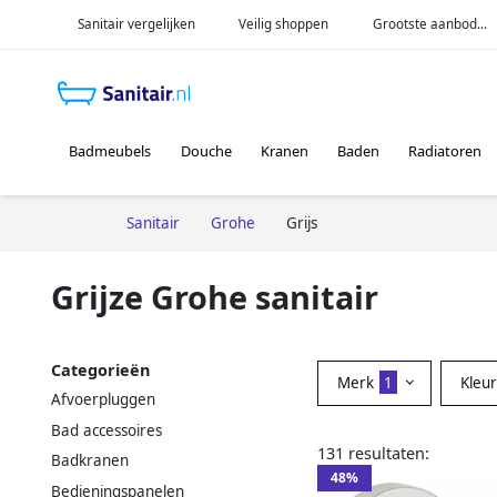
Sanitair vergelijken
Veilig shoppen
Grootste aanbod...
Badmeubels
Douche
Kranen
Baden
Radiatoren
Sanitair
Grohe
Grijs
Grijze Grohe sanitair
Categorieën
Merk
1
Kleu
Afvoerpluggen
Bad accessoires
131 resultaten:
Badkranen
48%
Bedieningspanelen