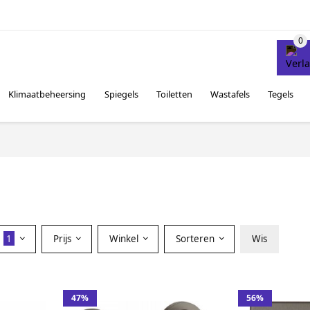
Klimaatbeheersing
Spiegels
Toiletten
Wastafels
Tegels
r
1
Prijs
Winkel
Sorteren
Wis
47%
56%