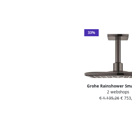
40371AL1
33%
Grohe Rainshower Sma
2 webshops
310 Cube Hoofddouche
€ 1.135,26
€ 753
2 straalsoorten pla
14.2cm geborsteld hard
26481al0