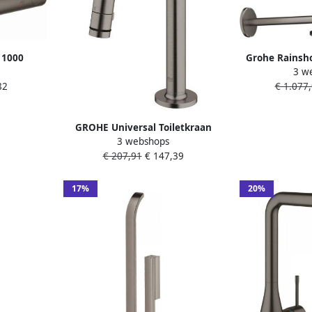
 1000
Grohe Rainsh
3 w
M
310 Hoofd
82
€ 1.077
omstel m.
straalsoort
m EcoJoy
geborsteld
cobutton
26
GROHE Universal Toiletkraan
 34065AL2
3 webshops
stroom-stop mousseur 113mm C-
€ 207,91
€ 147,39
uitloop 199mm hoogte G1 2"
hard graphite geborsteld
17%
20%