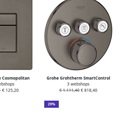
e Cosmopolitan
Grohe Grohtherm SmartControl
ebshops
3 webshops
aneel DualFlush
inbouwkraan thermostatisch met
-
€ 125,20
€ 1.111,40
€ 818,40
erticaal Kunststof
omstel voor 3 functies rond hard
 Hard Graphite
graphite geborsteld 29121al0
732AL0
29%