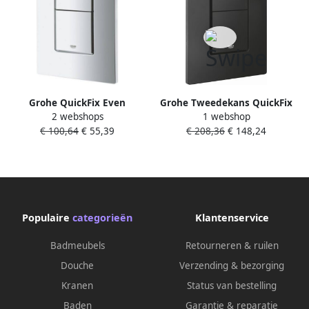
Grohe QuickFix Even
Grohe Tweedekans QuickFix
2 webshops
1 webshop
bedieningspaneel chroom
Even bedieningspaneel mat
€ 100,64
€ 55,39
€ 208,36
€ 148,24
voor QuickFix Rapid SL
zwart voor QuickFix Rapid SL
04994
Populaire
categorieën
Klantenservice
Badmeubels
Retourneren & ruilen
Douche
Verzending & bezorging
Kranen
Status van bestelling
Baden
Garantie & reparatie