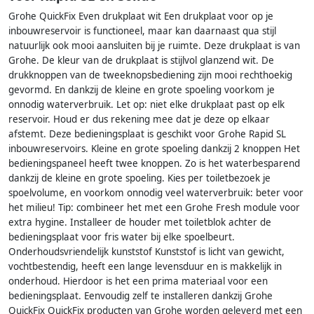
Grohe QuickFix Even drukplaat wit Een drukplaat voor op je
inbouwreservoir is functioneel, maar kan daarnaast qua stijl
natuurlijk ook mooi aansluiten bij je ruimte. Deze drukplaat is van
Grohe. De kleur van de drukplaat is stijlvol glanzend wit. De
drukknoppen van de tweeknopsbediening zijn mooi rechthoekig
gevormd. En dankzij de kleine en grote spoeling voorkom je
onnodig waterverbruik. Let op: niet elke drukplaat past op elk
reservoir. Houd er dus rekening mee dat je deze op elkaar
afstemt. Deze bedieningsplaat is geschikt voor Grohe Rapid SL
inbouwreservoirs. Kleine en grote spoeling dankzij 2 knoppen Het
bedieningspaneel heeft twee knoppen. Zo is het waterbesparend
dankzij de kleine en grote spoeling. Kies per toiletbezoek je
spoelvolume, en voorkom onnodig veel waterverbruik: beter voor
het milieu! Tip: combineer het met een Grohe Fresh module voor
extra hygine. Installeer de houder met toiletblok achter de
bedieningsplaat voor fris water bij elke spoelbeurt.
Onderhoudsvriendelijk kunststof Kunststof is licht van gewicht,
vochtbestendig, heeft een lange levensduur en is makkelijk in
onderhoud. Hierdoor is het een prima materiaal voor een
bedieningsplaat. Eenvoudig zelf te installeren dankzij Grohe
QuickFix QuickFix producten van Grohe worden geleverd met een