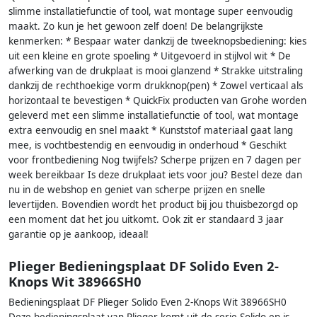
slimme installatiefunctie of tool, wat montage super eenvoudig
maakt. Zo kun je het gewoon zelf doen! De belangrijkste
kenmerken: * Bespaar water dankzij de tweeknopsbediening: kies
uit een kleine en grote spoeling * Uitgevoerd in stijlvol wit * De
afwerking van de drukplaat is mooi glanzend * Strakke uitstraling
dankzij de rechthoekige vorm drukknop(pen) * Zowel verticaal als
horizontaal te bevestigen * QuickFix producten van Grohe worden
geleverd met een slimme installatiefunctie of tool, wat montage
extra eenvoudig en snel maakt * Kunststof materiaal gaat lang
mee, is vochtbestendig en eenvoudig in onderhoud * Geschikt
voor frontbediening Nog twijfels? Scherpe prijzen en 7 dagen per
week bereikbaar Is deze drukplaat iets voor jou? Bestel deze dan
nu in de webshop en geniet van scherpe prijzen en snelle
levertijden. Bovendien wordt het product bij jou thuisbezorgd op
een moment dat het jou uitkomt. Ook zit er standaard 3 jaar
garantie op je aankoop, ideaal!
Plieger Bedieningsplaat DF Solido Even 2-
Knops Wit 38966SH0
Bedieningsplaat DF Plieger Solido Even 2-Knops Wit 38966SH0
Deze bedieningsplaat van Plieger komt uit de serie Solido en is