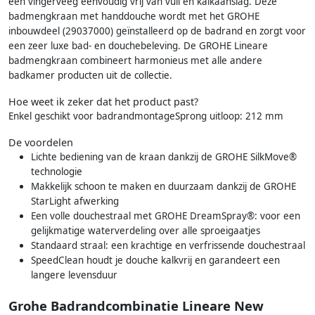
een vingerveeg eenvoudig vrij van vuil en kalkaanslag. Deze
badmengkraan met handdouche wordt met het GROHE
inbouwdeel (29037000) geïnstalleerd op de badrand en zorgt voor
een zeer luxe bad- en douchebeleving. De GROHE Lineare
badmengkraan combineert harmonieus met alle andere
badkamer producten uit de collectie.
Hoe weet ik zeker dat het product past?
Enkel geschikt voor badrandmontageSprong uitloop: 212 mm
De voordelen
Lichte bediening van de kraan dankzij de GROHE SilkMove®
technologie
Makkelijk schoon te maken en duurzaam dankzij de GROHE
StarLight afwerking
Een volle douchestraal met GROHE DreamSpray®: voor een
gelijkmatige waterverdeling over alle sproeigaatjes
Standaard straal: een krachtige en verfrissende douchestraal
SpeedClean houdt je douche kalkvrij en garandeert een
langere levensduur
Grohe Badrandcombinatie Lineare New