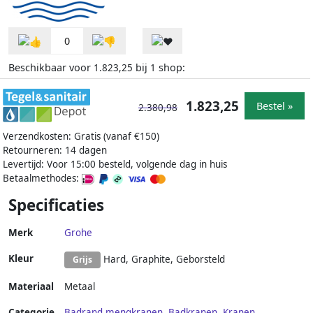
0
Beschikbaar voor
bij
shop:
1.823,25
1
1.823,25
Bestel »
2.380,98
Verzendkosten: Gratis (vanaf €150)
Retourneren: 14 dagen
Levertijd: Voor 15:00 besteld, volgende dag in huis
Betaalmethodes:
Specificaties
Merk
Grohe
Kleur
Hard, Graphite, Geborsteld
Grijs
Materiaal
Metaal
Categorie
Badrand mengkranen
,
Badkranen
,
Kranen