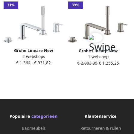
31%
39%
Grohe Lineare New
Grohe Lineare New
2 webshops
1 webshop
afbouwdeel voor 4-gats
afbouwdeel voor 4-gats
€ 1.364,-
€ 931,82
€ 2.083,35
€ 1.255,25
badrandcombinatie m.
badrandcombinatie m.
baduitloop met handdouche
baduitloop met handdouche
en doucheslang 200cm
en doucheslang 200cm
chroom 19577001
supersteel 19577DC1
Populaire
categorieën
Klantenservice
Badmeubels
Retourneren & ruilen