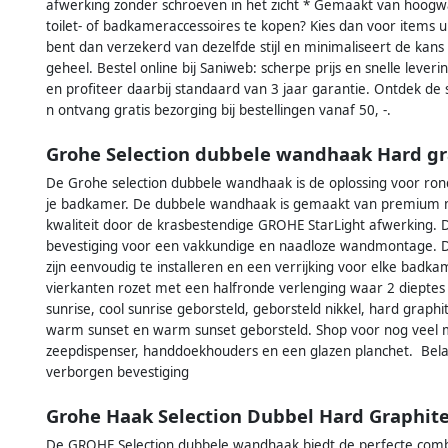
afwerking zonder schroeven in het zicht * Gemaakt van hoogw
toilet- of badkameraccessoires te kopen? Kies dan voor items u
bent dan verzekerd van dezelfde stijl en minimaliseert de kan
geheel. Bestel online bij Saniweb: scherpe prijs en snelle lever
en profiteer daarbij standaard van 3 jaar garantie. Ontdek de 
n ontvang gratis bezorging bij bestellingen vanaf 50, -.
Grohe Selection dubbele wandhaak Hard gr
De Grohe selection dubbele wandhaak is de oplossing voor ro
je badkamer. De dubbele wandhaak is gemaakt van premium mat
kwaliteit door de krasbestendige GROHE StarLight afwerking
bevestiging voor een vakkundige en naadloze wandmontage. 
zijn eenvoudig te installeren en een verrijking voor elke bad
vierkanten rozet met een halfronde verlenging waar 2 dieptes i
sunrise, cool sunrise geborsteld, geborsteld nikkel, hard graphi
warm sunset en warm sunset geborsteld. Shop voor nog veel m
zeepdispenser, handdoekhouders en een glazen planchet. Bela
verborgen bevestiging
Grohe Haak Selection Dubbel Hard Graphit
De GROHE Selection dubbele wandhaak biedt de perfecte combin