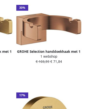
30%
k met 1
GROHE Selection handdoekhaak met 1
1 webshop
sunrise
haak hxdxl 30x58mm kleur warm
€ 103,59
€ 71,84
sunset geborsteld
17%