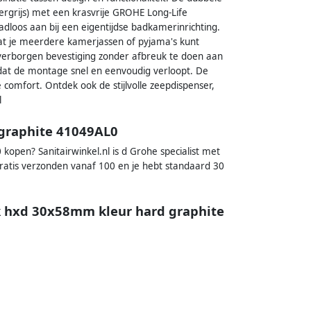
rgrijs) met een krasvrije GROHE Long-Life
dloos aan bij een eigentijdse badkamerinrichting.
at je meerdere kamerjassen of pyjama's kunt
erborgen bevestiging zonder afbreuk te doen aan
 dat de montage snel en eenvoudig verloopt. De
comfort. Ontdek ook de stijlvolle zeepdispenser,
l
 graphite 41049AL0
open? Sanitairwinkel.nl is d Grohe specialist met
atis verzonden vanaf 100 en je hebt standaard 30
 hxd 30x58mm kleur hard graphite