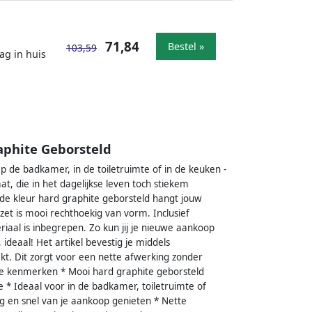
71,84
Bestel »
103,59
ag in huis
aphite Geborsteld
 de badkamer, in de toiletruimte of in de keuken -
t, die in het dagelijkse leven toch stiekem
 de kleur hard graphite geborsteld hangt jouw
et is mooi rechthoekig van vorm. Inclusief
riaal is inbegrepen. Zo kun jij je nieuwe aankoop
deaal! Het artikel bevestig je middels
kt. Dit zorgt voor een nette afwerking zonder
ste kenmerken * Mooi hard graphite geborsteld
 * Ideaal voor in de badkamer, toiletruimte of
ag en snel van je aankoop genieten * Nette