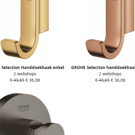
Selection Handdoekhaak enkel
GROHE Selection handdoekhaa
2 webshops
2 webshops
aal cool sunrise geborsteld
metaal warm sunset gebors
€ 43,65
€ 36,08
€ 43,65
€ 36,08
41039GN0
41039DL0