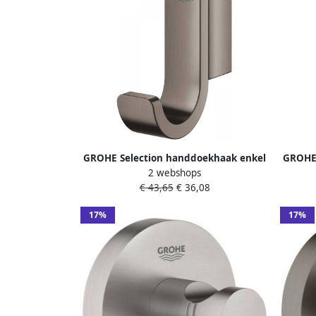
GROHE Selection handdoekhaak enkel
GROHE 
2 webshops
metaal hard graphite geborsteld
met
€ 43,65
€ 36,08
41039AL0
17%
17%