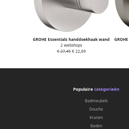
GROHE Essentials handdoekhaak wand
GROHE 
2 webshops
enkel 1-gats metaal supersteel
enke
€ 27,45
€ 22,69
40364DC1
Populaire
categorieën
Badmeubels
Douche
Kranen
Baden