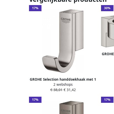
17%
30%
GROHE 
haak 
GROHE Selection handdoekhaak met 1
2 webshops
haak hxdxl 52x44x52mm kleur
€ 38,01
€ 31,42
supersteel
17%
17%