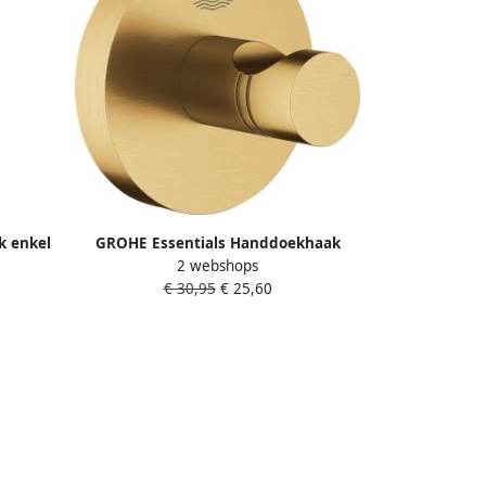
k enkel
GROHE Essentials Handdoekhaak
2 webshops
teld
wand enkel 1-gats metaal cool sunrise
€ 30,95
€ 25,60
geborsteld 40364GN1