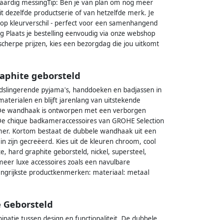
aardig messingTip: Ben je van plan om nog meer
it dezelfde productserie of van hetzelfde merk. Je
s op kleurverschil - perfect voor een samenhangend
ing Plaats je bestelling eenvoudig via onze webshop
scherpe prijzen, kies een bezorgdag die jou uitkomt
aphite geborsteld
ndslingerende pyjama's, handdoeken en badjassen in
erialen en blijft jarenlang van uitstekende
. De wandhaak is ontworpen met een verborgen
De chique badkameraccessoires van GROHE Selection
kamer. Kortom bestaat de dubbele wandhaak uit een
n zijn gecreëerd. Kies uit de kleuren chroom, cool
te, hard graphite geborsteld, nickel, supersteel,
eer luxe accessoires zoals een navulbare
ngrijkste productkenmerken: materiaal: metaal
e Geborsteld
atie tussen design en functionaliteit. De dubbele