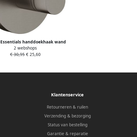
Essentials handdoekhaak wand
2 webshops
l 1-gats metaal hard graphite
€ 30,95
€ 25,60
geborsteld 40364AL1
Klantenservice
Retourneren & ruilen
Verzending & bezorging
Status van bestelling
Garantie & reparatie