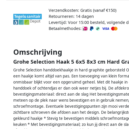
Verzendkosten: Gratis (vanaf €150)
Retourneren: 14 dagen
Levertijd: Voor 15:00 besteld, volgende d
Betaalmethodes:
Omschrijving
Grohe Selection Haak 5 6x5 8x3 cm Hard Gr
Grohe Selection handdoekhaakje in hard graphite geborsteld Op
een haakje komt altijd van pas. Een toevoeging van klein formaa
onmisbaar blijkt voor een opgeruimd geheel. Met dit haakje in
handdoek of ochtendjas er dan ook weer netjes bij. De afdekroz
bevestigingsmateriaal: direct aan de slag Het bevestigingsmate
meteen op de plek naar wens bevestigen en in gebruik nemen, i
schroefmontage. Eventuele bevestigingspunten zijn mooi verde
zichtbare schroeven die afdoen aan het design. De belangrijk
gekleurd haakje * Stevig te bevestigen middels schroefmontage
keuken * Met bevestigingsmateriaal; zo kun jij direct aan de sl