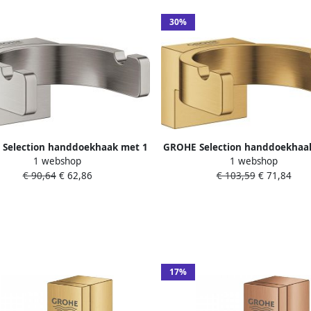
30%
Selection handdoekhaak met 1
GROHE Selection handdoekhaa
1 webshop
1 webshop
hxd 30x58mm kleur supersteel
haak hxd 30x58mm kleur cool 
€ 90,64
€ 62,86
€ 103,59
€ 71,84
geborsteld
17%