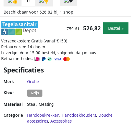
0
Beschikbaar voor
bij
shop:
526,82
1
526,82
Bestel »
759,61
Verzendkosten: Gratis (vanaf €150)
Retourneren: 14 dagen
Levertijd: Voor 15:00 besteld, volgende dag in huis
Betaalmethodes:
Specificaties
Merk
Grohe
Kleur
Grijs
Materiaal
Staal
,
Messing
Categorie
Handdoekrekken
,
Handdoekhouders
,
Douche
accessoires
,
Accessoires