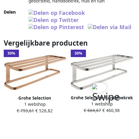
geborsteld, Handdoekrek, Huis en tuin
Delen
Vergelijkbare producten
30%
30%
Grohe Selection handdoekrek
Grohe Selection
1 webshop
multi 59.6cm supersteel
1 webshop
Handdoekhouder 59 6x22
€ 664,67
€ 460,98
41066DC0
€ 759,61
€ 526,82
5x16 5 cm Warm Sunset
Geborsteld