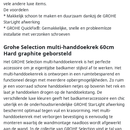
vele andere luxe items.
De voordelen
* Makkelijk schoon te maken en duurzaam dankzij de GROHE
StarLight afwerking
* GROHE QuickFix®: Gemakkelijke, snelle en probleemloze
installatie met verzonken schroeven
Grohe Selection multi-handdoekrek 60cm
Hard graphite geborsteld
Het GROHE Selection multi-handdoekenrek is het perfecte
accessoire om je eigentijdse badkamer stijlvol af te werken. Het
multi-handdoekenrek is ontworpen in een ruimtebesparend en
functioneel design met meerdere opbergmogelijkheden. Zo ruim
je een voorraad schone handdoeken netjes op bovenin het rek en
laat je handdoeken drogen op de handdoekstang. De
verschillende luxe kleuren geeft het badkameraccessoire een chic
uiterlijk en de onderhoudsvriendelijke GROHE StarLight afwerking
beschermt optimaal tegen vuil en krasvorming. Het multi-
handdoekenrek met verborgen bevestiging is eenvoudig te
monteren waarbij de wandmontage naadloos wordt afgewerkt
aan de wand. In de collectie van GROHE Selection vind je tal van