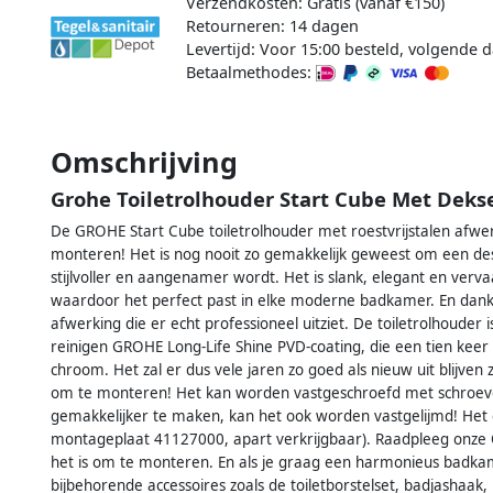
Verzendkosten: Gratis (vanaf €150)
Retourneren: 14 dagen
Levertijd: Voor 15:00 besteld, volgende d
Betaalmethodes:
Omschrijving
Grohe Toiletrolhouder Start Cube Met Dekse
De GROHE Start Cube toiletrolhouder met roestvrijstalen afwerk
monteren! Het is nog nooit zo gemakkelijk geweest om een d
stijlvoller en aangenamer wordt. Het is slank, elegant en verv
waardoor het perfect past in elke moderne badkamer. En dankz
afwerking die er echt professioneel uitziet. De toiletrolhouder
reinigen GROHE Long-Life Shine PVD-coating, die een tien kee
chroom. Het zal er dus vele jaren zo goed als nieuw uit blijven
om te monteren! Het kan worden vastgeschroefd met schroeve
gemakkelijker te maken, kan het ook worden vastgelijmd! Het 
montageplaat 41127000, apart verkrijgbaar). Raadpleeg onze 
het is om te monteren. En als je graag een harmonieus badkam
bijbehorende accessoires zoals de toiletborstelset, badjasha