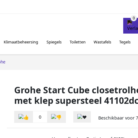
Klimaatbeheersing
Spiegels
Toiletten
Wastafels
Tegels
ohe
Grohe Start Cube closetrol
met klep supersteel 41102d
0
Beschikbaar voor