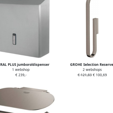
RAL PLUS jumboroldispenser
GROHE Selection Reserve
1 webshop
2 webshops
groot Smart-Ready RVS
closetrolhouder wand 2 rollen
€ 239,-
€ 121,83
€ 100,69
hard graphite geborstel