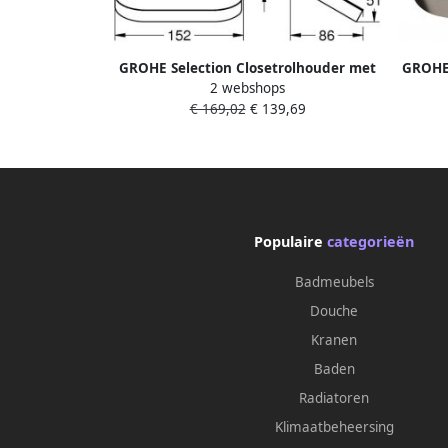
GROHE Selection Closetrolhouder met
GROHE 
2 webshops
deksel wand metaal supersteel
deks
€ 169,02
€ 139,69
Populaire
categorieën
Badmeubels
Douche
Kranen
Baden
Radiatoren
Klimaatbeheersing