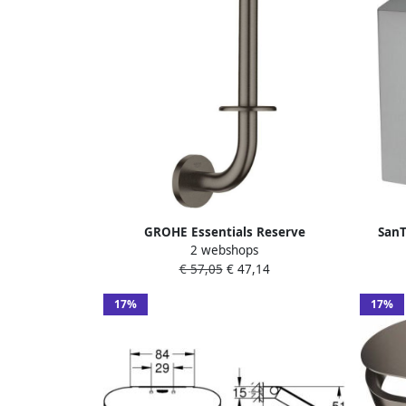
GROHE Essentials Reserve
SanT
2 webshops
toiletrolhouder rond wand 1x stang 1-
€ 57,05
€ 47,14
gats metaal hard graphite geborsteld
17%
17%