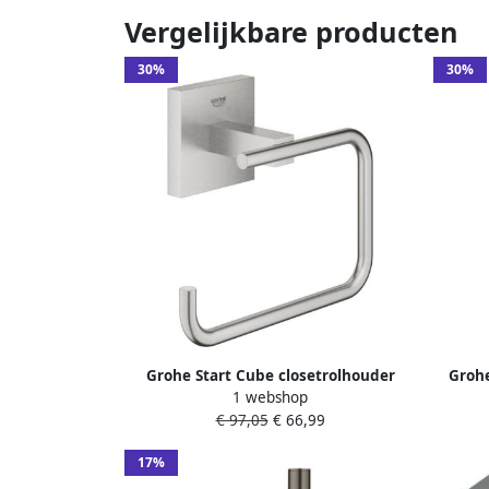
Vergelijkbare producten
30%
30%
Grohe Start Cube closetrolhouder
Grohe
1 webshop
zonder klep supersteel 40978DC0
voo
€ 97,05
€ 66,99
17%