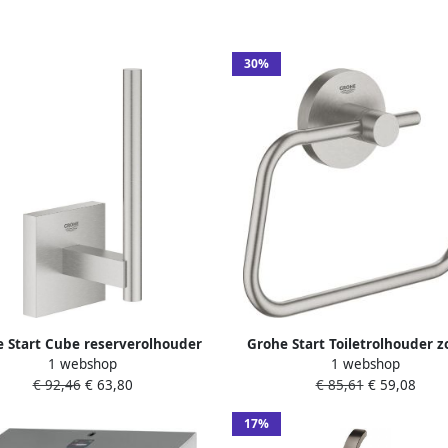
30%
 Start Cube reserverolhouder
Grohe Start Toiletrolhouder 
1 webshop
1 webshop
r 1 rol supersteel 40979DC0
deksel supersteel RVS-look 4
€ 92,46
€ 63,80
€ 85,61
€ 59,08
17%