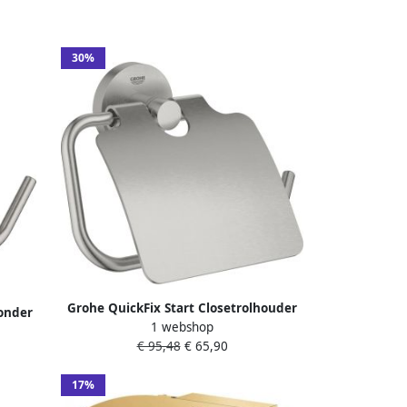
30%
Grohe QuickFix Start Closetrolhouder
zonder
1 webshop
16 7x4 4x11 9 cm Supersteel
1200DC0
€ 95,48
€ 65,90
17%