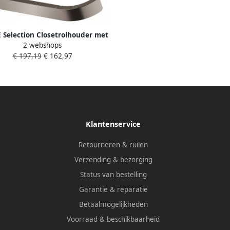
Selection Closetrolhouder met
2 webshops
el wand metaal hard graphite
€ 197,19
€ 162,97
geborsteld 41069AL0
Klantenservice
Retourneren & ruilen
Verzending & bezorging
Status van bestelling
Garantie & reparatie
Betaalmogelijkheden
Voorraad & beschikbaarheid