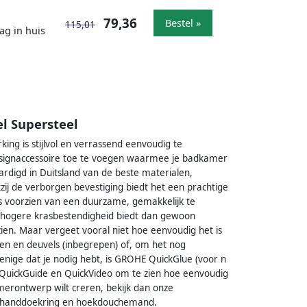
79,36
Bestel »
115,01
ag in huis
l Supersteel
ing is stijlvol en verrassend eenvoudig te
esignaccessoire toe te voegen waarmee je badkamer
aardigd in Duitsland van de beste materialen,
ij de verborgen bevestiging biedt het een prachtige
 is voorzien van een duurzame, gemakkelijk te
r hogere krasbestendigheid biedt dan gewoon
 zien. Maar vergeet vooral niet hoe eenvoudig het is
n en deuvels (inbegrepen) of, om het nog
enige dat je nodig hebt, is GROHE QuickGlue (voor n
QuickGuide en QuickVideo om te zien hoe eenvoudig
erontwerp wilt creren, bekijk dan onze
ak, handdoekring en hoekdouchemand.