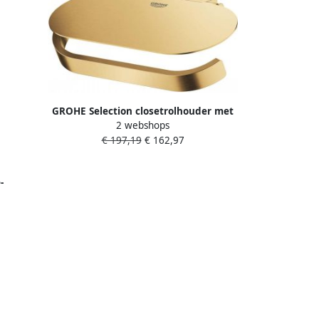
GROHE Selection closetrolhouder met
2 webshops
deksel wand metaal cool sunrise
€ 197,19
€ 162,97
geborsteld 41069GN0
-
 metaal
d