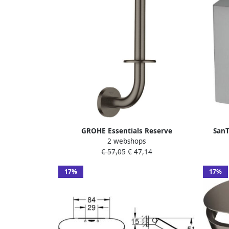
GROHE Essentials Reserve
SanT
2 webshops
toiletrolhouder rond wand 1x stang 1-
€ 57,05
€ 47,14
gats metaal hard graphite geborsteld
17%
17%