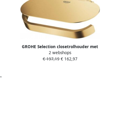
GROHE Selection closetrolhouder met
2 webshops
deksel wand metaal cool sunrise
€ 197,19
€ 162,97
geborsteld 41069GN0
-
 metaal
d