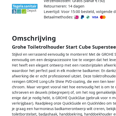
Verzendkosten: Gratis (vanaf €150)
Retourneren: 14 dagen
Levertijd: Voor 15:00 besteld, volgende d
Betaalmethodes:
Omschrijving
Grohe Toiletrolhouder Start Cube Superstee
Stijlvol en verrassend eenvoudig te monteren! Met de GROHE S
eenvoudig om een designaccessoire toe te voegen dat het leve
Het heeft een elegant ontwerp met een roestvrijstalen afwerki
waardoor het perfect past in elk moderne badkamer. En dankzi
afwerking die er echt professioneel uitziet. Deze toiletrolhoud
reinigen GROHE Long-Life Shine PVD-coating, die een tien kee
chroom. Maar vergeet vooral niet hoe eenvoudig het is om t
schroeven en deuvels (inbegrepen) of, om het nog gemakkelijk
enige dat je nodig hebt, is GROHE QuickGlue (gebruik voor n m
verkrijgbaar). Raadpleeg onze QuickGuide en QuickVideo om te
je graag een harmonieus badkamerontwerp wilt creren, bekijk 
toiletborstelset, badjashaak, handdoekring, handdoekhouder