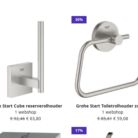
30%
 Start Cube reserverolhouder
Grohe Start Toiletrolhouder 
1 webshop
1 webshop
r 1 rol supersteel 40979DC0
deksel supersteel RVS-look 4
€ 92,46
€ 63,80
€ 85,61
€ 59,08
17%