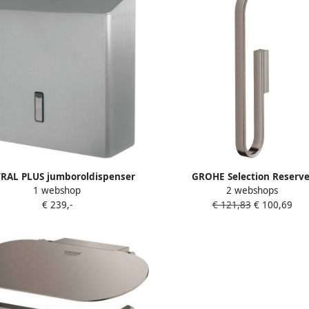
RAL PLUS jumboroldispenser
GROHE Selection Reserve
1 webshop
2 webshops
groot Smart-Ready RVS
closetrolhouder wand 2 rollen
€ 239,-
€ 121,83
€ 100,69
hard graphite geborstel