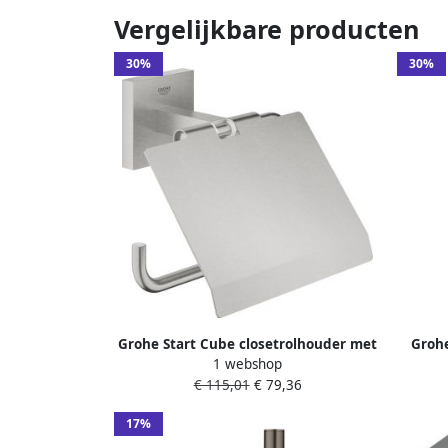
Vergelijkbare producten
30%
30%
Grohe Start Cube closetrolhouder met
Grohe
1 webshop
klep supersteel 41102dc0
voo
€ 115,01
€ 79,36
17%