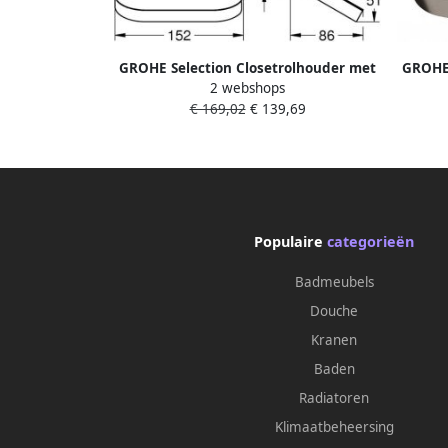
GROHE Selection Closetrolhouder met
GROHE 
2 webshops
deksel wand metaal supersteel
deks
€ 169,02
€ 139,69
Populaire
categorieën
Badmeubels
Douche
Kranen
Baden
Radiatoren
Klimaatbeheersing