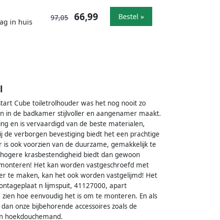
66,99
Bestel »
97,05
ag in huis
l
tart Cube toiletrolhouder was het nog nooit zo
n in de badkamer stijlvoller en aangenamer maakt.
ng en is vervaardigd van de beste materialen,
j de verborgen bevestiging biedt het een prachtige
er is ook voorzien van de duurzame, gemakkelijk te
r hogere krasbestendigheid biedt dan gewoon
e monteren! Het kan worden vastgeschroefd met
er te maken, kan het ook worden vastgelijmd! Het
ontageplaat n lijmspuit, 41127000, apart
 zien hoe eenvoudig het is om te monteren. En als
dan onze bijbehorende accessoires zoals de
 en hoekdouchemand.