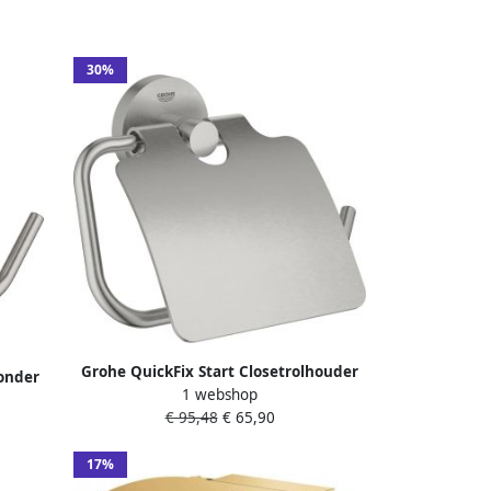
30%
Grohe QuickFix Start Closetrolhouder
zonder
1 webshop
16 7x4 4x11 9 cm Supersteel
1200DC0
€ 95,48
€ 65,90
17%