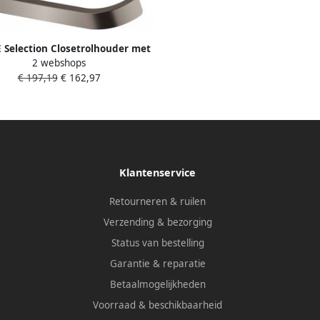
Selection Closetrolhouder met
2 webshops
el wand metaal hard graphite
€ 197,19
€ 162,97
geborsteld 41069AL0
Klantenservice
Retourneren & ruilen
Verzending & bezorging
Status van bestelling
Garantie & reparatie
Betaalmogelijkheden
Voorraad & beschikbaarheid