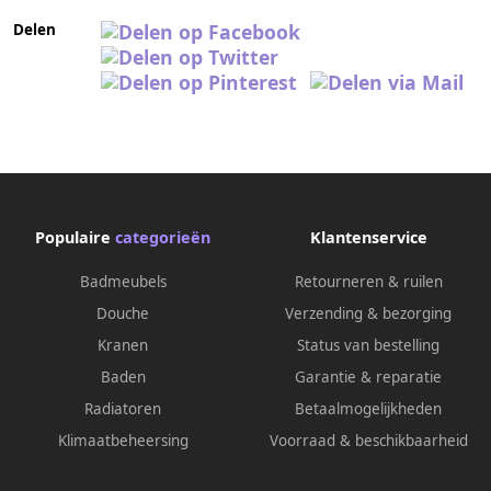
Delen
Populaire
categorieën
Klantenservice
Badmeubels
Retourneren & ruilen
Douche
Verzending & bezorging
Kranen
Status van bestelling
Baden
Garantie & reparatie
Radiatoren
Betaalmogelijkheden
Klimaatbeheersing
Voorraad & beschikbaarheid