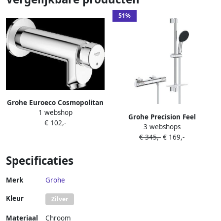
51%
Grohe Euroeco Cosmopolitan
1 webshop
T tapkraan zelfsluitend 1 2"
Grohe Precision Feel
€ 102,-
blauw rood chroom 36266000
3 webshops
Doucheset thermostatische
€ 345,-
€ 169,-
kraan met glijstangset 60cm
ronde handdouche 3
Specificaties
straalsoorten gladde
doucheslang chroom
34791001
Merk
Grohe
Kleur
Zilver
Materiaal
Chroom