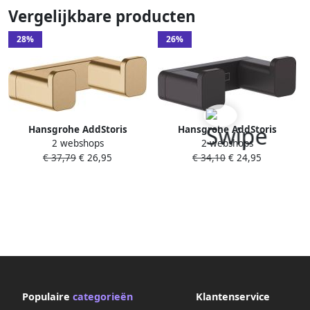
Vergelijkbare producten
28%
26%
Hansgrohe AddStoris
Hansgrohe AddStoris
2 webshops
2 webshops
dubbele wandhaak 6 6x3 6x2
dubbele wandhaak 6 6x3 6x2
€ 37,79
€ 26,95
€ 34,10
€ 24,95
1cm brushed bronze
1cm mat zwart
Populaire
categorieën
Klantenservice