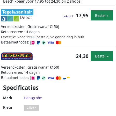
Beschikbaar voor
tot
bij
shops:
17,95
24,30
2
17,95
Bestel »
24,30
Verzendkosten: Gratis (vanaf €150)
Retourneren: 14 dagen
Levertijd: Voor 15:00 besteld, volgende dag in huis
Betaalmethodes:
24,30
Bestel »
Verzendkosten: Gratis (vanaf €150)
Retourneren: 14 dagen
Betaalmethodes:
Specificaties
Merk
Hansgrohe
Kleur
Zilver