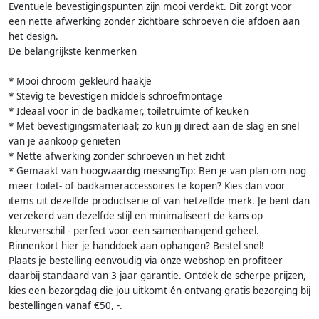
Eventuele bevestigingspunten zijn mooi verdekt. Dit zorgt voor
een nette afwerking zonder zichtbare schroeven die afdoen aan
het design.
De belangrijkste kenmerken
* Mooi chroom gekleurd haakje
* Stevig te bevestigen middels schroefmontage
* Ideaal voor in de badkamer, toiletruimte of keuken
* Met bevestigingsmateriaal; zo kun jij direct aan de slag en snel
van je aankoop genieten
* Nette afwerking zonder schroeven in het zicht
* Gemaakt van hoogwaardig messingTip: Ben je van plan om nog
meer toilet- of badkameraccessoires te kopen? Kies dan voor
items uit dezelfde productserie of van hetzelfde merk. Je bent dan
verzekerd van dezelfde stijl en minimaliseert de kans op
kleurverschil - perfect voor een samenhangend geheel.
Binnenkort hier je handdoek aan ophangen? Bestel snel!
Plaats je bestelling eenvoudig via onze webshop en profiteer
daarbij standaard van 3 jaar garantie. Ontdek de scherpe prijzen,
kies een bezorgdag die jou uitkomt én ontvang gratis bezorging bij
bestellingen vanaf €50, -.