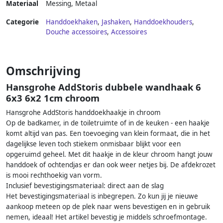
Materiaal
Messing
,
Metaal
Categorie
Handdoekhaken
,
Jashaken
,
Handdoekhouders
,
Douche accessoires
,
Accessoires
Omschrijving
Hansgrohe AddStoris dubbele wandhaak 6
6x3 6x2 1cm chroom
Hansgrohe AddStoris handdoekhaakje in chroom
Op de badkamer, in de toiletruimte of in de keuken - een haakje
komt altijd van pas. Een toevoeging van klein formaat, die in het
dagelijkse leven toch stiekem onmisbaar blijkt voor een
opgeruimd geheel. Met dit haakje in de kleur chroom hangt jouw
handdoek of ochtendjas er dan ook weer netjes bij. De afdekrozet
is mooi rechthoekig van vorm.
Inclusief bevestigingsmateriaal: direct aan de slag
Het bevestigingsmateriaal is inbegrepen. Zo kun jij je nieuwe
aankoop meteen op de plek naar wens bevestigen en in gebruik
nemen, ideaal! Het artikel bevestig je middels schroefmontage.