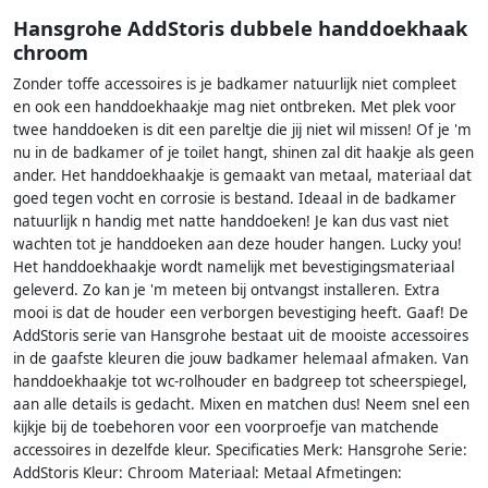
Hansgrohe AddStoris dubbele handdoekhaak
chroom
Zonder toffe accessoires is je badkamer natuurlijk niet compleet
en ook een handdoekhaakje mag niet ontbreken. Met plek voor
twee handdoeken is dit een pareltje die jij niet wil missen! Of je 'm
nu in de badkamer of je toilet hangt, shinen zal dit haakje als geen
ander. Het handdoekhaakje is gemaakt van metaal, materiaal dat
goed tegen vocht en corrosie is bestand. Ideaal in de badkamer
natuurlijk n handig met natte handdoeken! Je kan dus vast niet
wachten tot je handdoeken aan deze houder hangen. Lucky you!
Het handdoekhaakje wordt namelijk met bevestigingsmateriaal
geleverd. Zo kan je 'm meteen bij ontvangst installeren. Extra
mooi is dat de houder een verborgen bevestiging heeft. Gaaf! De
AddStoris serie van Hansgrohe bestaat uit de mooiste accessoires
in de gaafste kleuren die jouw badkamer helemaal afmaken. Van
handdoekhaakje tot wc-rolhouder en badgreep tot scheerspiegel,
aan alle details is gedacht. Mixen en matchen dus! Neem snel een
kijkje bij de toebehoren voor een voorproefje van matchende
accessoires in dezelfde kleur. Specificaties Merk: Hansgrohe Serie:
AddStoris Kleur: Chroom Materiaal: Metaal Afmetingen: