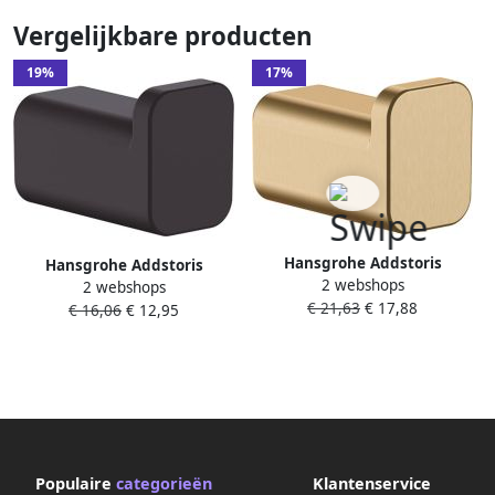
Vergelijkbare producten
19%
17%
Hansgrohe Addstoris
Hansgrohe Addstoris
2 webshops
handdoekhaak enkel
2 webshops
handdoekhaak enkel mat
€ 21,63
€ 17,88
brushed bronze 41742140
€ 16,06
€ 12,95
zwart 41742670
Populaire
categorieën
Klantenservice