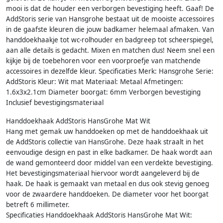
mooi is dat de houder een verborgen bevestiging heeft. Gaaf! De
AddStoris serie van Hansgrohe bestaat uit de mooiste accessoires
in de gaafste kleuren die jouw badkamer helemaal afmaken. Van
handdoekhaakje tot wc-rolhouder en badgreep tot scheerspiegel,
aan alle details is gedacht. Mixen en matchen dus! Neem snel een
kijkje bij de toebehoren voor een voorproefje van matchende
accessoires in dezelfde kleur. Specificaties Merk: Hansgrohe Serie:
AddStoris Kleur: Wit mat Materiaal: Metaal Afmetingen:
1.6x3x2.1cm Diameter boorgat: 6mm Verborgen bevestiging
Inclusief bevestigingsmateriaal
Handdoekhaak AddStoris HansGrohe Mat Wit
Hang met gemak uw handdoeken op met de handdoekhaak uit
de AddStoris collectie van HansGrohe. Deze haak straalt in het
eenvoudige design en past in elke badkamer. De haak wordt aan
de wand gemonteerd door middel van een verdekte bevestiging.
Het bevestigingsmateriaal hiervoor wordt aangeleverd bij de
haak. De haak is gemaakt van metaal en dus ook stevig genoeg
voor de zwaardere handdoeken. De diameter voor het boorgat
betreft 6 millimeter.
Specificaties Handdoekhaak AddStoris HansGrohe Mat Wit: