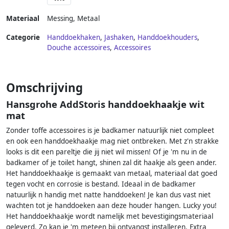
Materiaal
Messing
,
Metaal
Categorie
Handdoekhaken
,
Jashaken
,
Handdoekhouders
,
Douche accessoires
,
Accessoires
Omschrijving
Hansgrohe AddStoris handdoekhaakje wit
mat
Zonder toffe accessoires is je badkamer natuurlijk niet compleet
en ook een handdoekhaakje mag niet ontbreken. Met z'n strakke
looks is dit een pareltje die jij niet wil missen! Of je 'm nu in de
badkamer of je toilet hangt, shinen zal dit haakje als geen ander.
Het handdoekhaakje is gemaakt van metaal, materiaal dat goed
tegen vocht en corrosie is bestand. Ideaal in de badkamer
natuurlijk n handig met natte handdoeken! Je kan dus vast niet
wachten tot je handdoeken aan deze houder hangen. Lucky you!
Het handdoekhaakje wordt namelijk met bevestigingsmateriaal
geleverd. Zo kan je 'm meteen bij ontvangst installeren. Extra