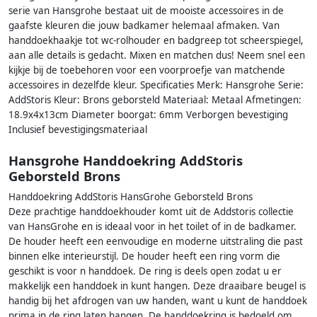
serie van Hansgrohe bestaat uit de mooiste accessoires in de
gaafste kleuren die jouw badkamer helemaal afmaken. Van
handdoekhaakje tot wc-rolhouder en badgreep tot scheerspiegel,
aan alle details is gedacht. Mixen en matchen dus! Neem snel een
kijkje bij de toebehoren voor een voorproefje van matchende
accessoires in dezelfde kleur. Specificaties Merk: Hansgrohe Serie:
AddStoris Kleur: Brons geborsteld Materiaal: Metaal Afmetingen:
18.9x4x13cm Diameter boorgat: 6mm Verborgen bevestiging
Inclusief bevestigingsmateriaal
Hansgrohe Handdoekring AddStoris
Geborsteld Brons
Handdoekring AddStoris HansGrohe Geborsteld Brons
Deze prachtige handdoekhouder komt uit de Addstoris collectie
van HansGrohe en is ideaal voor in het toilet of in de badkamer.
De houder heeft een eenvoudige en moderne uitstraling die past
binnen elke interieurstijl. De houder heeft een ring vorm die
geschikt is voor n handdoek. De ring is deels open zodat u er
makkelijk een handdoek in kunt hangen. Deze draaibare beugel is
handig bij het afdrogen van uw handen, want u kunt de handdoek
prima in de ring laten hangen. De handdoekring is bedoeld om