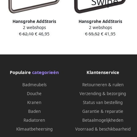
Hansgrohe AddStoris
Hansgrohe AddStoris
2 webshops
2 webshops
Handdoekhouder 18 9x4x12
Handdoekhouder 18 9x4x12
€ 62,10
€ 46,95
€ 55,52
€ 41,95
cm Brushed Black Chrome
cm Mat Zwart
Populaire
categorieën
Klantenservice
Badmeubels
Retourneren & ruilen
Douche
Verzending & bezorging
Kranen
Status van bestelling
Baden
Garantie & reparatie
Radiatoren
Betaalmogelijkheden
Klimaatbeheersing
Voorraad & beschikbaarheid