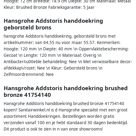
Hoogte: 12 cm Breedte: 18.9 cm Diepte: 30 cm Materiaal: Metaal
Kleur: Brushed Bronze Fabrieksgarantie: 5 Jaar
Hansgrohe Addstoris handdoekring
geborsteld brons
hansgrohe Addstoris handdoekring, geborsteld brons met
artikelnummer: van 64.55 nu voor maar 55.57. Kenmerken:
Hoogte: 120 mm \n Diepte: 40 mm \n Oppervlaktebescherming:
Gecoat \n Lengte: 120 mm \n Materiaal: Overig \n
Antibacteri\u00eble behandeling: Nee \n Met verwisselbare decor-
afdekkap\/rozet: Nee \n Kleur: Geborsteld brons \n
Zelfmoordremmend: Nee
Hansgrohe Addstoris handdoekring brushed
bronze 41754140
Hansgrohe Addstoris handdoekring brushed bronze 41754140
kopen? Sanitairwinkel.nl is d Hansgrohe specialist met een groot
assortiment Handdoekringen. Bestellingen worden gratis
verzonden vanaf 100 en je hebt standaard 30 dagen bedenktijd.
Dit product is ook te zien in n van onze showrooms!