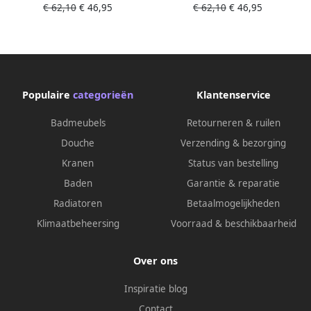
€ 62,10
€ 46,95
€ 62,10
€ 46,95
cm Brushed Bronze
cm Brushed Black Chrome
Populaire
categorieën
Klantenservice
Badmeubels
Retourneren & ruilen
Douche
Verzending & bezorging
Kranen
Status van bestelling
Baden
Garantie & reparatie
Radiatoren
Betaalmogelijkheden
Klimaatbeheersing
Voorraad & beschikbaarheid
Over ons
Inspiratie blog
Contact