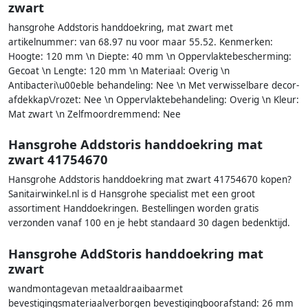
zwart
hansgrohe Addstoris handdoekring, mat zwart met
artikelnummer: van 68.97 nu voor maar 55.52. Kenmerken:
Hoogte: 120 mm \n Diepte: 40 mm \n Oppervlaktebescherming:
Gecoat \n Lengte: 120 mm \n Materiaal: Overig \n
Antibacteri\u00eble behandeling: Nee \n Met verwisselbare decor-
afdekkap\/rozet: Nee \n Oppervlaktebehandeling: Overig \n Kleur:
Mat zwart \n Zelfmoordremmend: Nee
Hansgrohe Addstoris handdoekring mat
zwart 41754670
Hansgrohe Addstoris handdoekring mat zwart 41754670 kopen?
Sanitairwinkel.nl is d Hansgrohe specialist met een groot
assortiment Handdoekringen. Bestellingen worden gratis
verzonden vanaf 100 en je hebt standaard 30 dagen bedenktijd.
Hansgrohe AddStoris handdoekring mat
zwart
wandmontagevan metaaldraaibaarmet
bevestigingsmateriaalverborgen bevestigingboorafstand: 26 mm