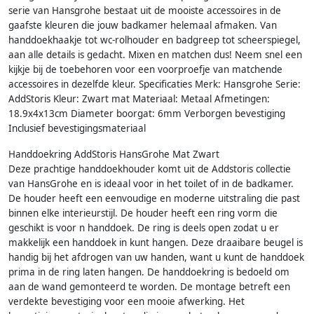
serie van Hansgrohe bestaat uit de mooiste accessoires in de
gaafste kleuren die jouw badkamer helemaal afmaken. Van
handdoekhaakje tot wc-rolhouder en badgreep tot scheerspiegel,
aan alle details is gedacht. Mixen en matchen dus! Neem snel een
kijkje bij de toebehoren voor een voorproefje van matchende
accessoires in dezelfde kleur. Specificaties Merk: Hansgrohe Serie:
AddStoris Kleur: Zwart mat Materiaal: Metaal Afmetingen:
18.9x4x13cm Diameter boorgat: 6mm Verborgen bevestiging
Inclusief bevestigingsmateriaal
Handdoekring AddStoris HansGrohe Mat Zwart
Deze prachtige handdoekhouder komt uit de Addstoris collectie
van HansGrohe en is ideaal voor in het toilet of in de badkamer.
De houder heeft een eenvoudige en moderne uitstraling die past
binnen elke interieurstijl. De houder heeft een ring vorm die
geschikt is voor n handdoek. De ring is deels open zodat u er
makkelijk een handdoek in kunt hangen. Deze draaibare beugel is
handig bij het afdrogen van uw handen, want u kunt de handdoek
prima in de ring laten hangen. De handdoekring is bedoeld om
aan de wand gemonteerd te worden. De montage betreft een
verdekte bevestiging voor een mooie afwerking. Het