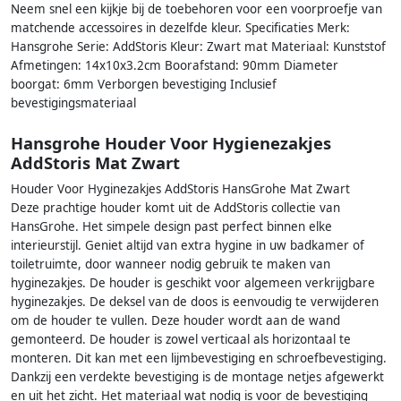
Neem snel een kijkje bij de toebehoren voor een voorproefje van
matchende accessoires in dezelfde kleur. Specificaties Merk:
Hansgrohe Serie: AddStoris Kleur: Zwart mat Materiaal: Kunststof
Afmetingen: 14x10x3.2cm Boorafstand: 90mm Diameter
boorgat: 6mm Verborgen bevestiging Inclusief
bevestigingsmateriaal
Hansgrohe Houder Voor Hygienezakjes
AddStoris Mat Zwart
Houder Voor Hyginezakjes AddStoris HansGrohe Mat Zwart
Deze prachtige houder komt uit de AddStoris collectie van
HansGrohe. Het simpele design past perfect binnen elke
interieurstijl. Geniet altijd van extra hygine in uw badkamer of
toiletruimte, door wanneer nodig gebruik te maken van
hyginezakjes. De houder is geschikt voor algemeen verkrijgbare
hyginezakjes. De deksel van de doos is eenvoudig te verwijderen
om de houder te vullen. Deze houder wordt aan de wand
gemonteerd. De houder is zowel verticaal als horizontaal te
monteren. Dit kan met een lijmbevestiging en schroefbevestiging.
Dankzij een verdekte bevestiging is de montage netjes afgewerkt
en uit het zicht. Het materiaal wat nodig is voor de bevestiging