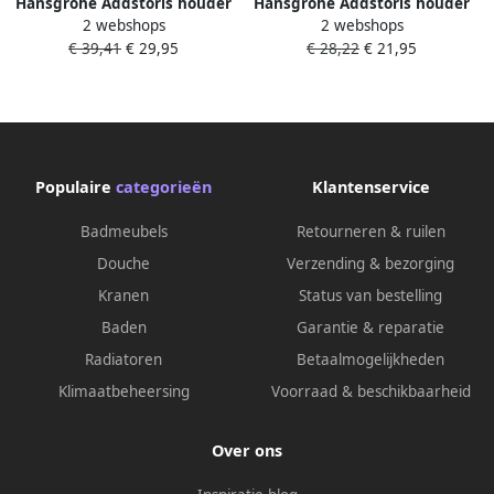
Hansgrohe Addstoris houder
Hansgrohe Addstoris houder
2 webshops
2 webshops
voor hygienezakjes mat wit
voor hygienezakjes chroom
€ 39,41
€ 29,95
€ 28,22
€ 21,95
41773700
41773000
Populaire
categorieën
Klantenservice
Badmeubels
Retourneren & ruilen
Douche
Verzending & bezorging
Kranen
Status van bestelling
Baden
Garantie & reparatie
Radiatoren
Betaalmogelijkheden
Klimaatbeheersing
Voorraad & beschikbaarheid
Over ons