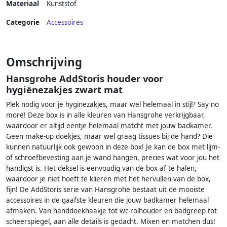
Materiaal
Kunststof
Categorie
Accessoires
Omschrijving
Hansgrohe AddStoris houder voor
hygiënezakjes zwart mat
Plek nodig voor je hyginezakjes, maar wel helemaal in stijl? Say no
more! Deze box is in alle kleuren van Hansgrohe verkrijgbaar,
waardoor er altijd eentje helemaal matcht met jouw badkamer.
Geen make-up doekjes, maar wel graag tissues bij de hand? Die
kunnen natuurlijk ook gewoon in deze box! Je kan de box met lijm-
of schroefbevesting aan je wand hangen, precies wat voor jou het
handigst is. Het deksel is eenvoudig van de box af te halen,
waardoor je niet hoeft te klieren met het hervullen van de box,
fijn! De AddStoris serie van Hansgrohe bestaat uit de mooiste
accessoires in de gaafste kleuren die jouw badkamer helemaal
afmaken. Van handdoekhaakje tot wc-rolhouder en badgreep tot
scheerspiegel, aan alle details is gedacht. Mixen en matchen dus!