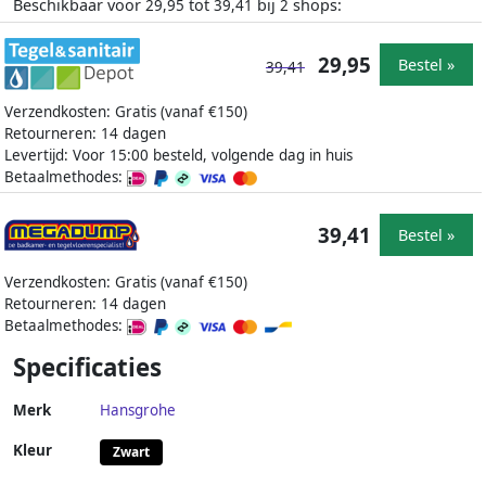
Beschikbaar voor
tot
bij
shops:
29,95
39,41
2
29,95
Bestel »
39,41
Verzendkosten: Gratis (vanaf €150)
Retourneren: 14 dagen
Levertijd: Voor 15:00 besteld, volgende dag in huis
Betaalmethodes:
39,41
Bestel »
Verzendkosten: Gratis (vanaf €150)
Retourneren: 14 dagen
Betaalmethodes:
Specificaties
Merk
Hansgrohe
Kleur
Zwart