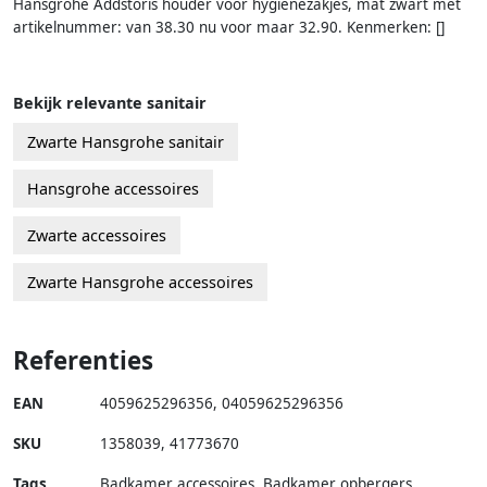
Hansgrohe Addstoris houder voor hygienezakjes, mat zwart met
artikelnummer: van 38.30 nu voor maar 32.90. Kenmerken: []
Bekijk relevante sanitair
Zwarte Hansgrohe sanitair
Hansgrohe accessoires
Zwarte accessoires
Zwarte Hansgrohe accessoires
Referenties
EAN
4059625296356
,
04059625296356
SKU
1358039
,
41773670
Tags
Badkamer accessoires, Badkamer opbergers,