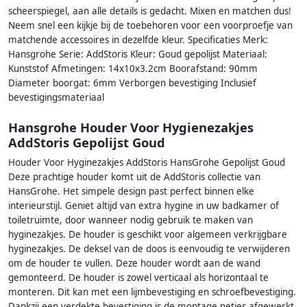
scheerspiegel, aan alle details is gedacht. Mixen en matchen dus!
Neem snel een kijkje bij de toebehoren voor een voorproefje van
matchende accessoires in dezelfde kleur. Specificaties Merk:
Hansgrohe Serie: AddStoris Kleur: Goud gepolijst Materiaal:
Kunststof Afmetingen: 14x10x3.2cm Boorafstand: 90mm
Diameter boorgat: 6mm Verborgen bevestiging Inclusief
bevestigingsmateriaal
Hansgrohe Houder Voor Hygienezakjes
AddStoris Gepolijst Goud
Houder Voor Hyginezakjes AddStoris HansGrohe Gepolijst Goud
Deze prachtige houder komt uit de AddStoris collectie van
HansGrohe. Het simpele design past perfect binnen elke
interieurstijl. Geniet altijd van extra hygine in uw badkamer of
toiletruimte, door wanneer nodig gebruik te maken van
hyginezakjes. De houder is geschikt voor algemeen verkrijgbare
hyginezakjes. De deksel van de doos is eenvoudig te verwijderen
om de houder te vullen. Deze houder wordt aan de wand
gemonteerd. De houder is zowel verticaal als horizontaal te
monteren. Dit kan met een lijmbevestiging en schroefbevestiging.
Dankzij een verdekte bevestiging is de montage netjes afgewerkt