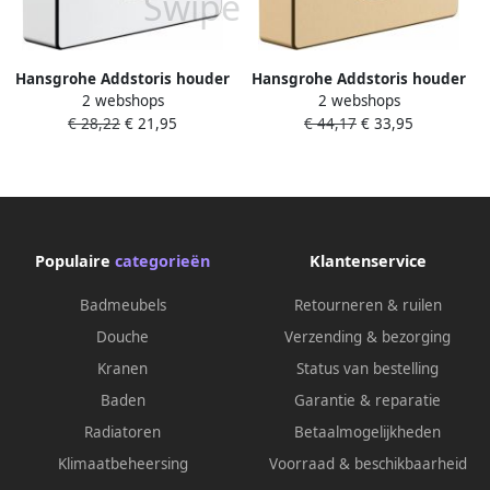
Hansgrohe Addstoris houder
Hansgrohe Addstoris houder
2 webshops
2 webshops
voor hygienezakjes chroom
voor hygienezakjes brushed
€ 28,22
€ 21,95
€ 44,17
€ 33,95
41773000
bronze 41773140
Populaire
categorieën
Klantenservice
Badmeubels
Retourneren & ruilen
Douche
Verzending & bezorging
Kranen
Status van bestelling
Baden
Garantie & reparatie
Radiatoren
Betaalmogelijkheden
Klimaatbeheersing
Voorraad & beschikbaarheid