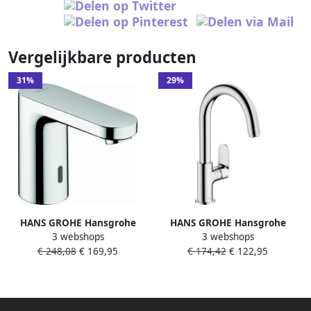
Vergelijkbare producten
31%
29%
HANS GROHE Hansgrohe
HANS GROHE Hansgrohe
3 webshops
3 webshops
Vernis elektronische
Vernis Blend 210
€ 248,08
€ 169,95
€ 174,42
€ 122,95
wastafelkraan koud water en
wastafelkraan m. draaibare
netstroom chroom 71504000
uitloop met pop up
trekwaste chroom 71554000