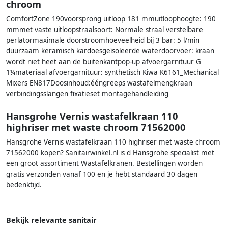
chroom
ComfortZone 190voorsprong uitloop 181 mmuitloophoogte: 190
mmmet vaste uitloopstraalsoort: Normale straal verstelbare
perlatormaximale doorstroomhoeveelheid bij 3 bar: 5 l/min
duurzaam keramisch kardoesgeïsoleerde waterdoorvoer: kraan
wordt niet heet aan de buitenkantpop-up afvoergarnituur G
1¼materiaal afvoergarnituur: synthetisch Kiwa K6161_Mechanical
Mixers EN817Doosinhoud:ééngreeps wastafelmengkraan
verbindingsslangen fixatieset montagehandleiding
Hansgrohe Vernis wastafelkraan 110
highriser met waste chroom 71562000
Hansgrohe Vernis wastafelkraan 110 highriser met waste chroom
71562000 kopen? Sanitairwinkel.nl is d Hansgrohe specialist met
een groot assortiment Wastafelkranen. Bestellingen worden
gratis verzonden vanaf 100 en je hebt standaard 30 dagen
bedenktijd.
Bekijk relevante sanitair