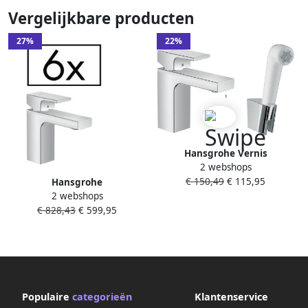
Vergelijkbare producten
27%
22%
Hansgrohe Vernis
2 webshops
Shape ééngreeps
€ 150,49
€ 115,95
wastafelmengkraan 100 zinc
Hansgrohe
2 webshops
met handdouche en
Wastafelmengkraan Vernis
€ 828,43
€ 599,95
doucheslang 160 cm chroom
Shape Eengreeps 100 Zinc
Met Trekwaste 6 Stuks
Chroom
Populaire
categorieën
Klantenservice