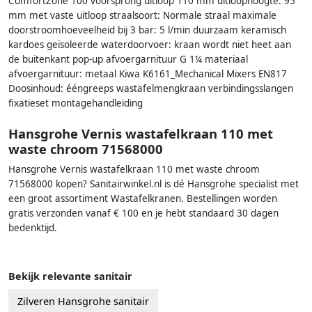
ComfortZone 100 voorsprong uitloop 110 mm uitloophoogte: 95
mm met vaste uitloop straalsoort: Normale straal maximale
doorstroomhoeveelheid bij 3 bar: 5 l/min duurzaam keramisch
kardoes geïsoleerde waterdoorvoer: kraan wordt niet heet aan
de buitenkant pop-up afvoergarnituur G 1¼ materiaal
afvoergarnituur: metaal Kiwa K6161_Mechanical Mixers EN817
Doosinhoud: ééngreeps wastafelmengkraan verbindingsslangen
fixatieset montagehandleiding
Hansgrohe Vernis wastafelkraan 110 met
waste chroom 71568000
Hansgrohe Vernis wastafelkraan 110 met waste chroom
71568000 kopen? Sanitairwinkel.nl is dé Hansgrohe specialist met
een groot assortiment Wastafelkranen. Bestellingen worden
gratis verzonden vanaf € 100 en je hebt standaard 30 dagen
bedenktijd.
Bekijk relevante sanitair
Zilveren Hansgrohe sanitair