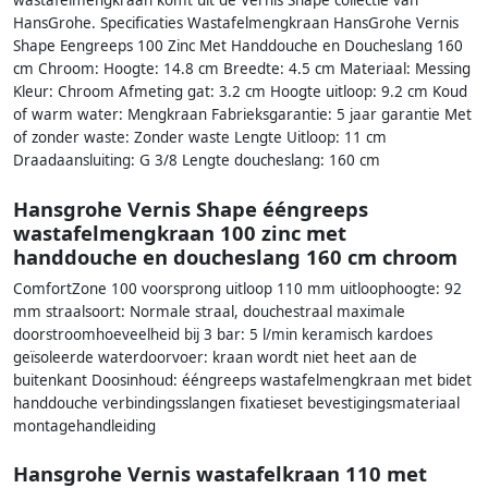
wastafelmengkraan komt uit de Vernis Shape collectie van
HansGrohe. Specificaties Wastafelmengkraan HansGrohe Vernis
Shape Eengreeps 100 Zinc Met Handdouche en Doucheslang 160
cm Chroom: Hoogte: 14.8 cm Breedte: 4.5 cm Materiaal: Messing
Kleur: Chroom Afmeting gat: 3.2 cm Hoogte uitloop: 9.2 cm Koud
of warm water: Mengkraan Fabrieksgarantie: 5 jaar garantie Met
of zonder waste: Zonder waste Lengte Uitloop: 11 cm
Draadaansluiting: G 3/8 Lengte doucheslang: 160 cm
Hansgrohe Vernis Shape ééngreeps
wastafelmengkraan 100 zinc met
handdouche en doucheslang 160 cm chroom
ComfortZone 100 voorsprong uitloop 110 mm uitloophoogte: 92
mm straalsoort: Normale straal, douchestraal maximale
doorstroomhoeveelheid bij 3 bar: 5 l/min keramisch kardoes
geïsoleerde waterdoorvoer: kraan wordt niet heet aan de
buitenkant Doosinhoud: ééngreeps wastafelmengkraan met bidet
handdouche verbindingsslangen fixatieset bevestigingsmateriaal
montagehandleiding
Hansgrohe Vernis wastafelkraan 110 met