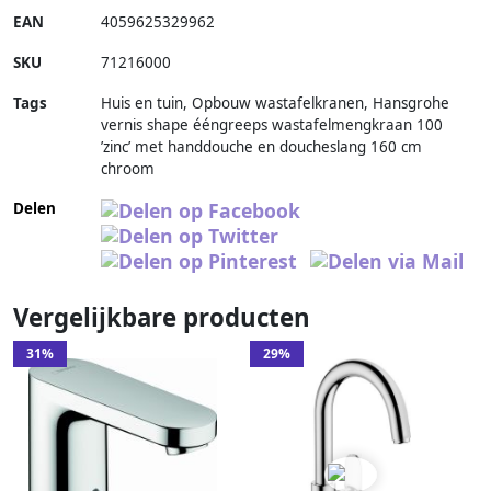
EAN
4059625329962
SKU
71216000
Tags
Huis en tuin, Opbouw wastafelkranen, Hansgrohe
vernis shape ééngreeps wastafelmengkraan 100
’zinc’ met handdouche en doucheslang 160 cm
chroom
Delen
Vergelijkbare producten
31%
29%