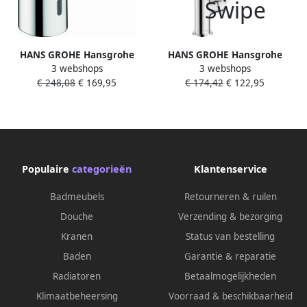
HANS GROHE Hansgrohe
HANS GROHE Hansgrohe
3 webshops
3 webshops
Vernis elektronische
Vernis Blend 210
€ 248,08
€ 169,95
€ 174,42
€ 122,95
wastafelkraan koud water en
wastafelkraan m. draaibare
netstroom chroom 71504000
uitloop met pop up
trekwaste chroom 71554000
Populaire
categorieën
Klantenservice
Badmeubels
Retourneren & ruilen
Douche
Verzending & bezorging
Kranen
Status van bestelling
Baden
Garantie & reparatie
Radiatoren
Betaalmogelijkheden
Klimaatbeheersing
Voorraad & beschikbaarheid