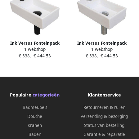
Ink Versus Fonteinpack
Ink Versus Fonteinpack
1 webshop
1 webshop
Porselein l s fonte raan
Porselein l s fonte raan
€ 538,-
€ 444,53
€ 538,-
€ 444,53
designsifon afvoerplug incl
designsifon afvoerplug incl
bevestiging 1805350
bevestiging 1805301
Populaire
categorieën
Klantenservice
Badmeubels
Retourneren & ruilen
Douche
Verzending & bezorging
Kranen
Status van bestelling
Baden
Garantie & reparatie