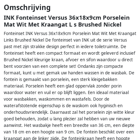
Omschrijving
INK Fonteinset Versus 36x18x9cm Porselein
Mat Wit Met Kraangat L s Brushed Nickel
Fonteinset INK Versus 36x18x9cm Porselein Mat Wit Met Kraangat
Links Brushed Nickel De fonteinset van INK uit de serie Versus
past met zijn strakke design perfect in iedere toiletruimte. De
fonteinset heeft een compact formaat en wordt geleverd inclusief
Brushed Nickel kleurige kraan, afvoer en sifon waardoor u direct
bent voorzien van een complete set! Ondanks zijn compacte
formaat, kunt u met gemak uw handen wassen in de wasbak. De
fontein is gemaakt van porselein, een sterk kleigebakken
materiaal. Porselein heeft een glad oppervlak zonder porin
waardoor water en vuil er op blijft liggen. Een ideaal materiaal
voor wasbakken, waskommen en wastafels. Door de
waterafstotende eigenschap is de waskom ook hyginisch en
onderhoudsvriendelijk. Daarnaast zal het porselein zijn witte kleur
goed behouden, zodat u lang plezier zal hebben van uw nieuwe
aanwinst. Het wasbakje heeft een breedte van 36 cm, een diepte
van 18 cm en een hoogte van 9 cm. De fontein beschikt over een
kraangat aan de linker zijde. De fonteinkraan heeft een hoogte