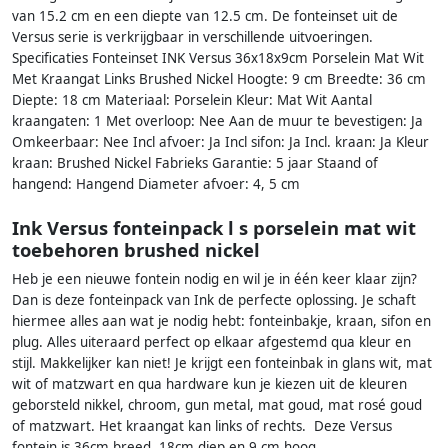
van 15.2 cm en een diepte van 12.5 cm. De fonteinset uit de
Versus serie is verkrijgbaar in verschillende uitvoeringen.
Specificaties Fonteinset INK Versus 36x18x9cm Porselein Mat Wit
Met Kraangat Links Brushed Nickel Hoogte: 9 cm Breedte: 36 cm
Diepte: 18 cm Materiaal: Porselein Kleur: Mat Wit Aantal
kraangaten: 1 Met overloop: Nee Aan de muur te bevestigen: Ja
Omkeerbaar: Nee Incl afvoer: Ja Incl sifon: Ja Incl. kraan: Ja Kleur
kraan: Brushed Nickel Fabrieks Garantie: 5 jaar Staand of
hangend: Hangend Diameter afvoer: 4, 5 cm
Ink Versus fonteinpack l s porselein mat wit
toebehoren brushed nickel
Heb je een nieuwe fontein nodig en wil je in één keer klaar zijn?
Dan is deze fonteinpack van Ink de perfecte oplossing. Je schaft
hiermee alles aan wat je nodig hebt: fonteinbakje, kraan, sifon en
plug. Alles uiteraard perfect op elkaar afgestemd qua kleur en
stijl. Makkelijker kan niet! Je krijgt een fonteinbak in glans wit, mat
wit of matzwart en qua hardware kun je kiezen uit de kleuren
geborsteld nikkel, chroom, gun metal, mat goud, mat rosé goud
of matzwart. Het kraangat kan links of rechts. Deze Versus
fontein is 36cm breed, 18cm diep en 9 cm hoog.