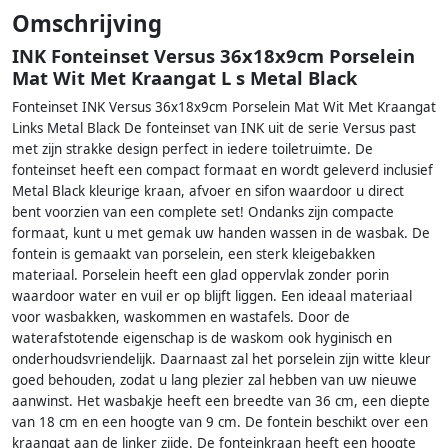
Omschrijving
INK Fonteinset Versus 36x18x9cm Porselein
Mat Wit Met Kraangat L s Metal Black
Fonteinset INK Versus 36x18x9cm Porselein Mat Wit Met Kraangat
Links Metal Black De fonteinset van INK uit de serie Versus past
met zijn strakke design perfect in iedere toiletruimte. De
fonteinset heeft een compact formaat en wordt geleverd inclusief
Metal Black kleurige kraan, afvoer en sifon waardoor u direct
bent voorzien van een complete set! Ondanks zijn compacte
formaat, kunt u met gemak uw handen wassen in de wasbak. De
fontein is gemaakt van porselein, een sterk kleigebakken
materiaal. Porselein heeft een glad oppervlak zonder porin
waardoor water en vuil er op blijft liggen. Een ideaal materiaal
voor wasbakken, waskommen en wastafels. Door de
waterafstotende eigenschap is de waskom ook hyginisch en
onderhoudsvriendelijk. Daarnaast zal het porselein zijn witte kleur
goed behouden, zodat u lang plezier zal hebben van uw nieuwe
aanwinst. Het wasbakje heeft een breedte van 36 cm, een diepte
van 18 cm en een hoogte van 9 cm. De fontein beschikt over een
kraangat aan de linker zijde. De fonteinkraan heeft een hoogte