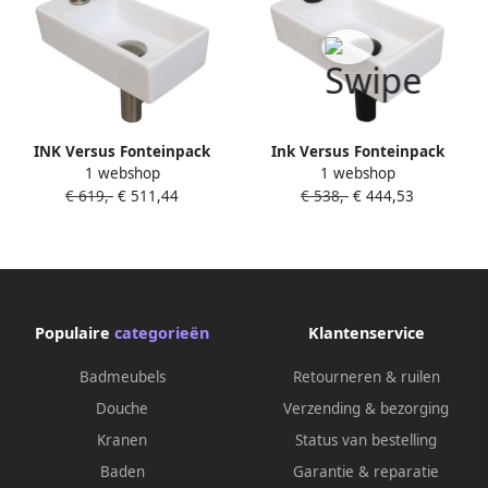
INK Versus Fonteinpack
Ink Versus Fonteinpack
1 webshop
1 webshop
Porselein l s fonte raan
Porselein l s fonte raan
€ 619,-
€ 511,44
€ 538,-
€ 444,53
designsifon afvoerplug incl
designsifon afvoerplug incl
bevestiging 1805357
bevestiging 1805350
Populaire
categorieën
Klantenservice
Badmeubels
Retourneren & ruilen
Douche
Verzending & bezorging
Kranen
Status van bestelling
Baden
Garantie & reparatie