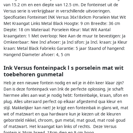
van 15.2 cm en een diepte van 12.5 cm. De fonteinset uit de
Versus serie is verkrijgbaar in verschillende uitvoeringen.
Specificaties Fonteinset INK Versus 36x18x9cm Porselein Mat Wit
Met Kraangat Links Metal Black Hoogte: 9 cm Breedte: 36 cm
Diepte: 18 cm Materiaal: Porselein Kleur: Mat Wit Aantal
kraangaten: 1 Met overloop: Nee Aan de muur te bevestigen: Ja
Omkeerbaar: Nee Incl afvoer: Ja Incl sifon: Ja Incl. kraan: Ja Kleur
kraan: Metal Black Fabrieks Garantie: 5 jaar Staand of hangend:
Hangend Diameter afvoer: 4, 5 cm
Ink Versus fonteinpack l s porselein mat wit
toebehoren gunmetal
Heb je een nieuwe fontein nodig en wil je in één keer klaar zijn?
Dan is deze fonteinpack van Ink de perfecte oplossing. Je schaft
hiermee alles aan wat je nodig hebt: fonteinbakje, kraan, sifon en
plug. Alles uiteraard perfect op elkaar afgestemd qua kleur en
stijl. Makkelijker kan niet! Je krijgt een fonteinbak in glans wit, mat
wit of matzwart en qua hardware kun je kiezen uit de kleuren
geborsteld nikkel, chroom, gun metal, mat goud, mat rosé goud
of matzwart. Het kraangat kan links of rechts. Deze Versus
fontein is 36cm breed, 18cm diep en 9 cm hoog.