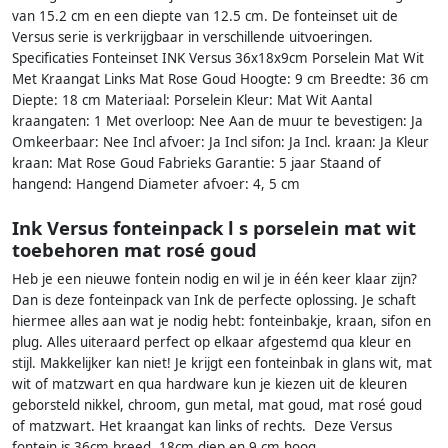
van 15.2 cm en een diepte van 12.5 cm. De fonteinset uit de
Versus serie is verkrijgbaar in verschillende uitvoeringen.
Specificaties Fonteinset INK Versus 36x18x9cm Porselein Mat Wit
Met Kraangat Links Mat Rose Goud Hoogte: 9 cm Breedte: 36 cm
Diepte: 18 cm Materiaal: Porselein Kleur: Mat Wit Aantal
kraangaten: 1 Met overloop: Nee Aan de muur te bevestigen: Ja
Omkeerbaar: Nee Incl afvoer: Ja Incl sifon: Ja Incl. kraan: Ja Kleur
kraan: Mat Rose Goud Fabrieks Garantie: 5 jaar Staand of
hangend: Hangend Diameter afvoer: 4, 5 cm
Ink Versus fonteinpack l s porselein mat wit
toebehoren mat rosé goud
Heb je een nieuwe fontein nodig en wil je in één keer klaar zijn?
Dan is deze fonteinpack van Ink de perfecte oplossing. Je schaft
hiermee alles aan wat je nodig hebt: fonteinbakje, kraan, sifon en
plug. Alles uiteraard perfect op elkaar afgestemd qua kleur en
stijl. Makkelijker kan niet! Je krijgt een fonteinbak in glans wit, mat
wit of matzwart en qua hardware kun je kiezen uit de kleuren
geborsteld nikkel, chroom, gun metal, mat goud, mat rosé goud
of matzwart. Het kraangat kan links of rechts. Deze Versus
fontein is 36cm breed, 18cm diep en 9 cm hoog.