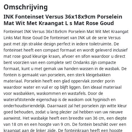
Omschrijving
INK Fonteinset Versus 36x18x9cm Porselein
Mat Wit Met Kraangat L s Mat Rose Goud
Fonteinset INK Versus 36x18x9cm Porselein Mat Wit Met Kraangat
Links Mat Rose Goud De fonteinset van INK uit de serie Versus
past met zijn strakke design perfect in iedere toiletruimte. De
fonteinset heeft een compact formaat en wordt geleverd inclusief
mat rose goud kleurige kraan, afvoer en sifon waardoor u direct
bent voorzien van een complete set! Ondanks zijn compacte
formaat, kunt u met gemak uw handen wassen in de wasbak. De
fontein is gemaakt van porselein, een sterk kleigebakken
materiaal. Porselein heeft een glad oppervlak zonder porin
waardoor water en vuil er op blijft liggen. Een ideaal materiaal
voor wasbakken, waskommen en wastafels. Door de
waterafstotende eigenschap is de waskom ook hyginisch en
onderhoudsvriendelijk. Daarnaast zal het porselein zijn witte kleur
goed behouden, zodat u lang plezier zal hebben van uw nieuwe
aanwinst. Het wasbakje heeft een breedte van 36 cm, een diepte
van 18 cm en een hoogte van 9 cm. De fontein beschikt over een
kraangat aan de linker zijde. De fonteinkraan heeft een hoogte