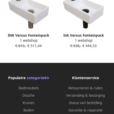
INK Versus Fonteinpack
Ink Versus Fonteinpack
1 webshop
1 webshop
Porselein l s fonte raan
Porselein l s fonte raan
€ 619,-
€ 511,44
€ 538,-
€ 444,53
designsifon afvoerplug incl
designsifon afvoerplug incl
bevestiging 1805357
bevestiging 1805350
Populaire
categorieën
Klantenservice
Badmeubels
Retourneren & ruilen
Douche
Verzending & bezorging
Kranen
Status van bestelling
Baden
Garantie & reparatie