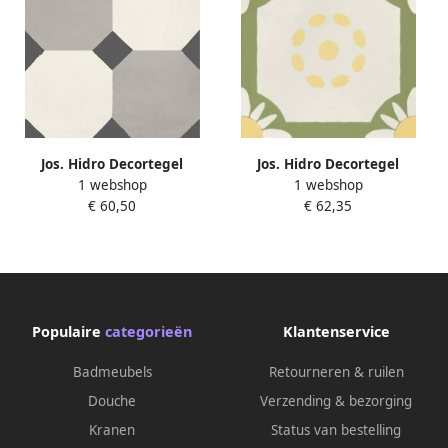
Jos. Hidro Decortegel
Jos. Hidro Decortegel
1 webshop
1 webshop
20x20cm 8.3mm porcellanato
20x20cm 8.3mm porcellanato
€ 60,50
€ 62,35
8 Sided Black 1426640
Teatime Lime 1426661
Populaire
categorieën
Klantenservice
Badmeubels
Retourneren & ruilen
Douche
Verzending & bezorging
Kranen
Status van bestelling