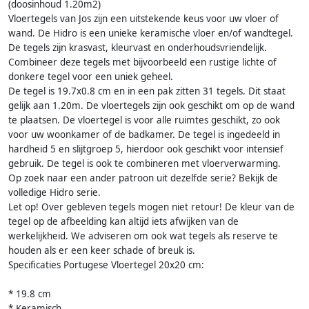
(doosinhoud 1.20m2)
Vloertegels van Jos zijn een uitstekende keus voor uw vloer of
wand. De Hidro is een unieke keramische vloer en/of wandtegel.
De tegels zijn krasvast, kleurvast en onderhoudsvriendelijk.
Combineer deze tegels met bijvoorbeeld een rustige lichte of
donkere tegel voor een uniek geheel.
De tegel is 19.7x0.8 cm en in een pak zitten 31 tegels. Dit staat
gelijk aan 1.20m. De vloertegels zijn ook geschikt om op de wand
te plaatsen. De vloertegel is voor alle ruimtes geschikt, zo ook
voor uw woonkamer of de badkamer. De tegel is ingedeeld in
hardheid 5 en slijtgroep 5, hierdoor ook geschikt voor intensief
gebruik. De tegel is ook te combineren met vloerverwarming.
Op zoek naar een ander patroon uit dezelfde serie? Bekijk de
volledige Hidro serie.
Let op! Over gebleven tegels mogen niet retour! De kleur van de
tegel op de afbeelding kan altijd iets afwijken van de
werkelijkheid. We adviseren om ook wat tegels als reserve te
houden als er een keer schade of breuk is.
Specificaties Portugese Vloertegel 20x20 cm:
* 19.8 cm
* Keramisch