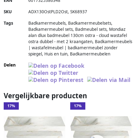
EAN
6017325386348
SKU
ADX130OstPLD2Ost
,
SK68937
Tags
Badkamermeubels, Badkamermeubelsets,
Badkamermeubel sets, Badmeubel sets, Mondiaz
alan dlux badmeubel 130cm ostra - cloud wastafel
ostra dubbel - met 2 kraangaten, Badkamermeubels
| wastafelmeubel | badkamermeubel zonder
spiegel, Huis en tuin, Badkamermeubelen
Delen
Vergelijkbare producten
17%
17%