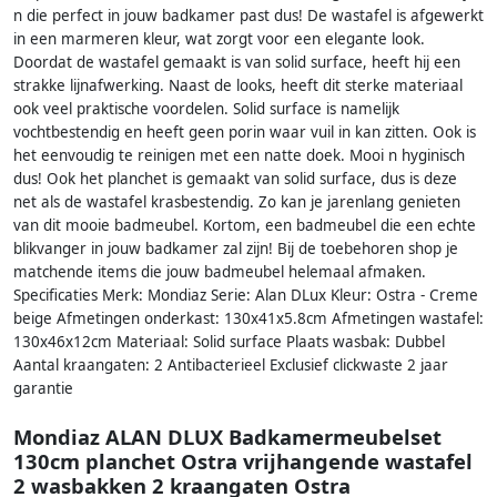
n die perfect in jouw badkamer past dus! De wastafel is afgewerkt
in een marmeren kleur, wat zorgt voor een elegante look.
Doordat de wastafel gemaakt is van solid surface, heeft hij een
strakke lijnafwerking. Naast de looks, heeft dit sterke materiaal
ook veel praktische voordelen. Solid surface is namelijk
vochtbestendig en heeft geen porin waar vuil in kan zitten. Ook is
het eenvoudig te reinigen met een natte doek. Mooi n hyginisch
dus! Ook het planchet is gemaakt van solid surface, dus is deze
net als de wastafel krasbestendig. Zo kan je jarenlang genieten
van dit mooie badmeubel. Kortom, een badmeubel die een echte
blikvanger in jouw badkamer zal zijn! Bij de toebehoren shop je
matchende items die jouw badmeubel helemaal afmaken.
Specificaties Merk: Mondiaz Serie: Alan DLux Kleur: Ostra - Creme
beige Afmetingen onderkast: 130x41x5.8cm Afmetingen wastafel:
130x46x12cm Materiaal: Solid surface Plaats wasbak: Dubbel
Aantal kraangaten: 2 Antibacterieel Exclusief clickwaste 2 jaar
garantie
Mondiaz ALAN DLUX Badkamermeubelset
130cm planchet Ostra vrijhangende wastafel
2 wasbakken 2 kraangaten Ostra