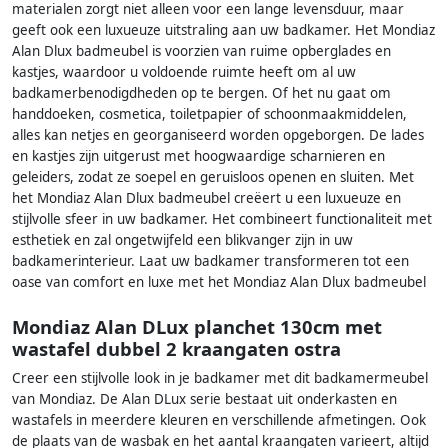
materialen zorgt niet alleen voor een lange levensduur, maar
geeft ook een luxueuze uitstraling aan uw badkamer. Het Mondiaz
Alan Dlux badmeubel is voorzien van ruime opberglades en
kastjes, waardoor u voldoende ruimte heeft om al uw
badkamerbenodigdheden op te bergen. Of het nu gaat om
handdoeken, cosmetica, toiletpapier of schoonmaakmiddelen,
alles kan netjes en georganiseerd worden opgeborgen. De lades
en kastjes zijn uitgerust met hoogwaardige scharnieren en
geleiders, zodat ze soepel en geruisloos openen en sluiten. Met
het Mondiaz Alan Dlux badmeubel creëert u een luxueuze en
stijlvolle sfeer in uw badkamer. Het combineert functionaliteit met
esthetiek en zal ongetwijfeld een blikvanger zijn in uw
badkamerinterieur. Laat uw badkamer transformeren tot een
oase van comfort en luxe met het Mondiaz Alan Dlux badmeubel
Mondiaz Alan DLux planchet 130cm met
wastafel dubbel 2 kraangaten ostra
Creer een stijlvolle look in je badkamer met dit badkamermeubel
van Mondiaz. De Alan DLux serie bestaat uit onderkasten en
wastafels in meerdere kleuren en verschillende afmetingen. Ook
de plaats van de wasbak en het aantal kraangaten varieert, altijd