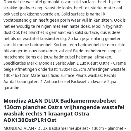
Doordat de wastafel gemaakt is van solid surface, heeft hij een
strakke lijnafwerking. Naast de looks, heeft dit sterke materiaal
ook veel praktische voordelen. Solid surface is namelijk
vochtbestendig en heeft geen porin waar vuil in kan zitten. Ook is
het eenvoudig te reinigen met een natte doek. Mooi n hyginisch
dus! Ook het planchet is gemaakt van solid surface, dus is deze
net als de wastafel krasbestendig. Zo kan je jarenlang genieten
van dit mooie badmeubel. Kortom, een badmeubel die een echte
blikvanger in jouw badkamer zal zijn! Bij de toebehoren shop je
matchende items die jouw badmeubel helemaal afmaken.
Specificaties Merk: Mondiaz Serie: Alan DLux Kleur: Ostra - Creme
beige Afmetingen onderkast: 130x41x5.8cm Afmetingen wastafel:
130x46x12cm Materiaal: Solid surface Plaats wasbak: Rechts
Aantal kraangaten: 1 Antibacterieel Exclusief clickwaste 2 jaar
garantie
Mondiaz ALAN DLUX Badkamermeubelset
130cm planchet Ostra vrijhangende wastafel
wasbak rechts 1 kraangat Ostra
ADX130OstPLR1Ost
MONDIAZ ALAN - DLUX Badkamermeubelset - 130cm - planchet -