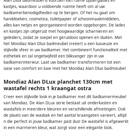
Alan Dlux badmeubel is voorzien van ruime opberglades en
kastjes, waardoor u voldoende ruimte heeft om al uw
badkamerbenodigdheden op te bergen. Of het nu gaat om
handdoeken, cosmetica, toiletpapier of schoonmaakmiddelen,
alles kan netjes en georganiseerd worden opgeborgen. De lades
en kastjes zijn uitgerust met hoogwaardige scharnieren en
geleiders, zodat ze soepel en geruisloos openen en sluiten. Met
het Mondiaz Alan Dlux badmeubel creëert u een luxueuze en
stijlvolle sfeer in uw badkamer. Het combineert functionaliteit met
esthetiek en zal ongetwijfeld een blikvanger zijn in uw
badkamerinterieur. Laat uw badkamer transformeren tot een
oase van comfort en luxe met het Mondiaz Alan Dlux badmeubel
Mondiaz Alan DLux planchet 130cm met
wastafel rechts 1 kraangat ostra
Creer een stijlvolle look in je badkamer met dit badkamermeubel
van Mondiaz. De Alan DLux serie bestaat uit onderkasten en
wastafels in meerdere kleuren en verschillende afmetingen. Ook
de plaats van de wasbak en het aantal kraangaten varieert, altijd
n die perfect in jouw badkamer past dus! De wastafel is afgewerkt
in een marmeren kleur, wat zorgt voor een elegante look.