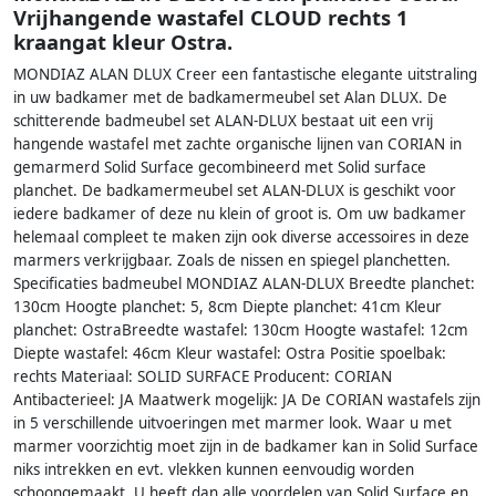
Vrijhangende wastafel CLOUD rechts 1
kraangat kleur Ostra.
MONDIAZ ALAN DLUX Creer een fantastische elegante uitstraling
in uw badkamer met de badkamermeubel set Alan DLUX. De
schitterende badmeubel set ALAN-DLUX bestaat uit een vrij
hangende wastafel met zachte organische lijnen van CORIAN in
gemarmerd Solid Surface gecombineerd met Solid surface
planchet. De badkamermeubel set ALAN-DLUX is geschikt voor
iedere badkamer of deze nu klein of groot is. Om uw badkamer
helemaal compleet te maken zijn ook diverse accessoires in deze
marmers verkrijgbaar. Zoals de nissen en spiegel planchetten.
Specificaties badmeubel MONDIAZ ALAN-DLUX Breedte planchet:
130cm Hoogte planchet: 5, 8cm Diepte planchet: 41cm Kleur
planchet: OstraBreedte wastafel: 130cm Hoogte wastafel: 12cm
Diepte wastafel: 46cm Kleur wastafel: Ostra Positie spoelbak:
rechts Materiaal: SOLID SURFACE Producent: CORIAN
Antibacterieel: JA Maatwerk mogelijk: JA De CORIAN wastafels zijn
in 5 verschillende uitvoeringen met marmer look. Waar u met
marmer voorzichtig moet zijn in de badkamer kan in Solid Surface
niks intrekken en evt. vlekken kunnen eenvoudig worden
schoongemaakt. U heeft dan alle voordelen van Solid Surface en