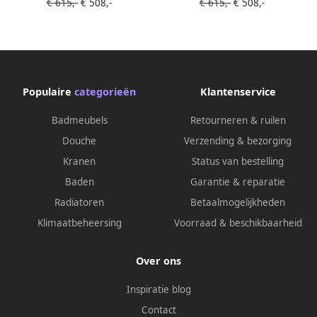
€ 615,-
€ 508,-
€ 615,-
€ 508,-
Solid Surface linen | talc
Solid Surface smoke | talc
M82003LinenTalc
M82006SmokeTalc
Populaire
categorieën
Klantenservice
Badmeubels
Retourneren & ruilen
Douche
Verzending & bezorging
Kranen
Status van bestelling
Baden
Garantie & reparatie
Radiatoren
Betaalmogelijkheden
Klimaatbeheersing
Voorraad & beschikbaarheid
Over ons
Inspiratie blog
Contact