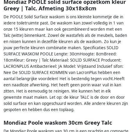
Mondiaz POOLE solid surface opzetkom kleur
Greey | Talc. Afmeting 30x18x8cm
De POOLE Solid Surface waskom is ons kleinste kommetje die in
iedere toiletruimte past. De waskom kan zowel volledig in 1 van
onze 15 kleuren maar kan ook gecombineerd worden met een
Talc (witte) binnenkant. Zowel de wastafels als de meubels, baden
en nissen kunnen in dezelfde kleuren als de waskom. Zo kun je
jouw perfecte kleuren combinatie maken. Specificaties SOLID
SURFACE WASKOM POOLE Lengte: 30cmHoogte: 8cmBreed:
18cmKleur: Greey | Talc Materiaal: SOLID SURFACE Producent:
LACRONPLUS Antibacterieel: JA Model: Vrijstaand Inclusief sifon:
Nee De SOLID SURFACE KOMMEN van LacronPlus hebben een
aantal belangrijke voordelen! Het is bestendig tegen vocht.Heeft
een naadloze afwerking. Het heeft geen porin waar vuil in kan
zitten. Het is eenvoudig te reinigen. We kunnen het in elk
gewenste maat maken. Let op: de kleur TALC is de door en door
solid surface en kan opgeschuurd worden. Alle andere kleuren zijn
gespoten en hebben dus een toplaag.
Mondiaz Poole waskom 30cm Greey Talc
De Mondiaz Poole waskom van 30 cm is een prachtig en compacte