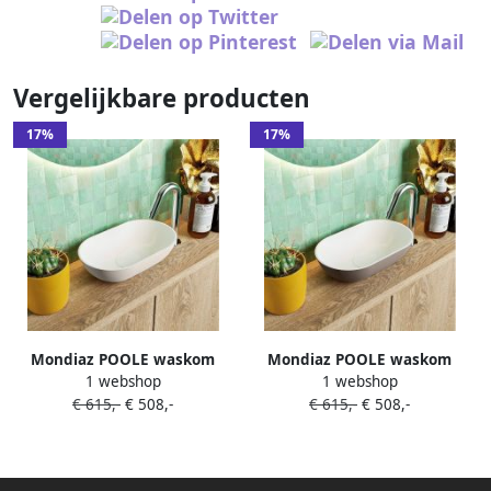
Vergelijkbare producten
17%
17%
Mondiaz POOLE waskom
Mondiaz POOLE waskom
1 webshop
1 webshop
30x18x8cm ovaal opbouw
30x18x8cm ovaal opbouw
€ 615,-
€ 508,-
€ 615,-
€ 508,-
Solid Surface linen | talc
Solid Surface smoke | talc
M82003LinenTalc
M82006SmokeTalc