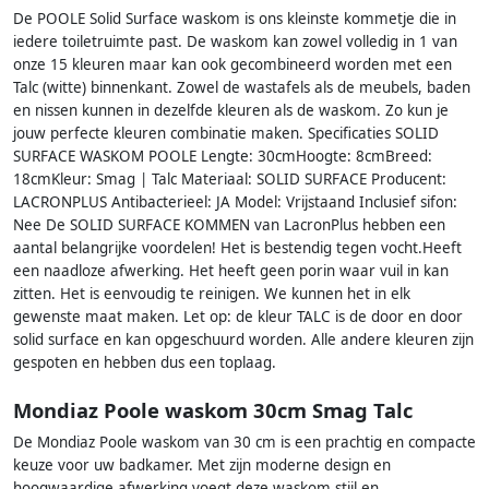
De POOLE Solid Surface waskom is ons kleinste kommetje die in
iedere toiletruimte past. De waskom kan zowel volledig in 1 van
onze 15 kleuren maar kan ook gecombineerd worden met een
Talc (witte) binnenkant. Zowel de wastafels als de meubels, baden
en nissen kunnen in dezelfde kleuren als de waskom. Zo kun je
jouw perfecte kleuren combinatie maken. Specificaties SOLID
SURFACE WASKOM POOLE Lengte: 30cmHoogte: 8cmBreed:
18cmKleur: Smag | Talc Materiaal: SOLID SURFACE Producent:
LACRONPLUS Antibacterieel: JA Model: Vrijstaand Inclusief sifon:
Nee De SOLID SURFACE KOMMEN van LacronPlus hebben een
aantal belangrijke voordelen! Het is bestendig tegen vocht.Heeft
een naadloze afwerking. Het heeft geen porin waar vuil in kan
zitten. Het is eenvoudig te reinigen. We kunnen het in elk
gewenste maat maken. Let op: de kleur TALC is de door en door
solid surface en kan opgeschuurd worden. Alle andere kleuren zijn
gespoten en hebben dus een toplaag.
Mondiaz Poole waskom 30cm Smag Talc
De Mondiaz Poole waskom van 30 cm is een prachtig en compacte
keuze voor uw badkamer. Met zijn moderne design en
hoogwaardige afwerking voegt deze waskom stijl en