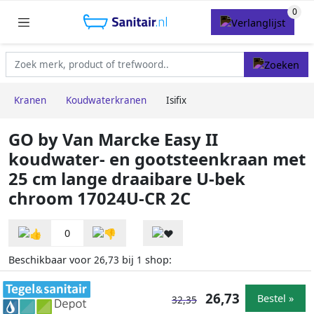
Kranen
Koudwaterkranen
Isifix
GO by Van Marcke Easy II
koudwater- en gootsteenkraan met
25 cm lange draaibare U-bek
chroom 17024U-CR 2C
0
Beschikbaar voor
bij
shop:
26,73
1
26,73
Bestel »
32,35