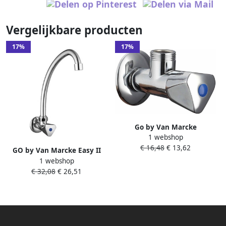
Vergelijkbare producten
17%
17%
Go by Van Marcke
1 webshop
Koudwaterkraan Isifix Easy 2
€ 16,48
€ 13,62
Muur chroom
GO by Van Marcke Easy II
1 webshop
draaibare koudwaterkraan
€ 32,08
€ 26,51
20cm hoog chroom 17024H-
CR 2C