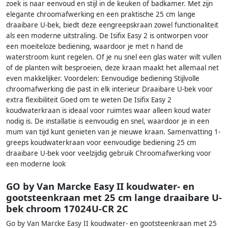
zoek is naar eenvoud en stijl in de keuken of badkamer. Met zijn
elegante chroomafwerking en een praktische 25 cm lange
draaibare U-bek, biedt deze eengreepskraan zowel functionaliteit
als een moderne uitstraling. De Isifix Easy 2 is ontworpen voor
een moeiteloze bediening, waardoor je met n hand de
waterstroom kunt regelen. Of je nu snel een glas water wilt vullen
of de planten wilt besproeien, deze kraan maakt het allemaal net
even makkelijker. Voordelen: Eenvoudige bediening Stijlvolle
chroomafwerking die past in elk interieur Draaibare U-bek voor
extra flexibiliteit Goed om te weten De Isifix Easy 2
koudwaterkraan is ideaal voor ruimtes waar alleen koud water
nodig is. De installatie is eenvoudig en snel, waardoor je in een
mum van tijd kunt genieten van je nieuwe kraan. Samenvatting 1-
greeps koudwaterkraan voor eenvoudige bediening 25 cm
draaibare U-bek voor veelzijdig gebruik Chroomafwerking voor
een moderne look
GO by Van Marcke Easy II koudwater- en
gootsteenkraan met 25 cm lange draaibare U-
bek chroom 17024U-CR 2C
Go by Van Marcke Easy II koudwater- en gootsteenkraan met 25