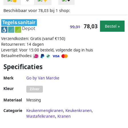
Beschikbaar voor
bij
shop:
78,03
1
78,03
Bestel »
99,31
Verzendkosten: Gratis (vanaf €150)
Retourneren: 14 dagen
Levertijd: Voor 15:00 besteld, volgende dag in huis
Betaalmethodes:
Specificaties
Merk
Go by Van Marcke
Kleur
Zilver
Materiaal
Messing
Categorie
Keukenmengkranen
,
Keukenkranen
,
Wastafelkranen
,
Kranen