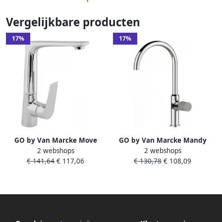
Vergelijkbare producten
17%
17%
GO by Van Marcke Move
GO by Van Marcke Mandy
2 webshops
2 webshops
keukenmengkraan
keukenmengkraan met
€ 141,64
€ 117,06
€ 130,78
€ 108,09
eengreeps mobiele bek
beweegbare uitloop
keramische schijven inclusief
verchroomd 24626-427JQA
flexibele slangen en
bevestigingsset chroom
89106-263A