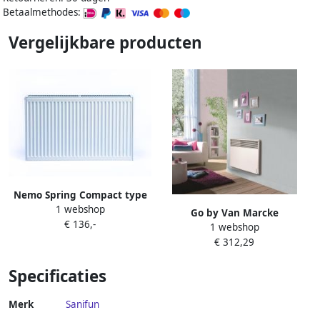
Betaalmethodes:
Vergelijkbare producten
Nemo Spring Compact type
1 webshop
22 horizontale
Go by Van Marcke
€ 136,-
paneelradiator plaatstaal H
1 webshop
Elektrische Radiator Van
400 x L 500 mm 601 W wit
€ 312,29
Marcke Atlantic 1000W
RAL 9016 144K2240050215
Specificaties
Merk
Sanifun