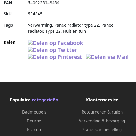
EAN
5400225348454
SKU
534845
Tags
Verwarming, Paneelradiator type 22, Paneel
radiator, Type 22, Huis en tuin
Delen
Populaire
categorieën
Klantenservice
Badmeubels
Retourneren & ruilen
Douche
Verzending & bezorging
Kranen
Status van bestelling