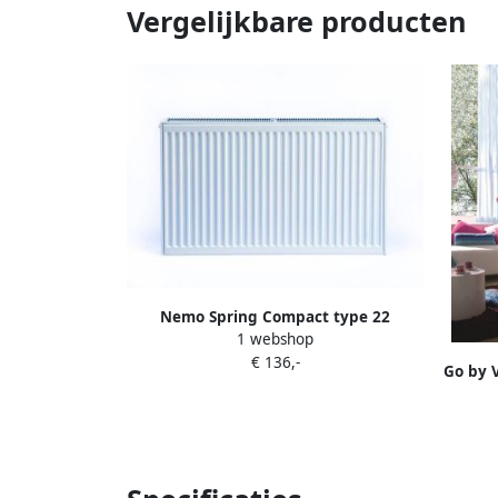
Vergelijkbare producten
Nemo Spring Compact type 22
1 webshop
horizontale paneelradiator plaatstaal
€ 136,-
H 400 x L 500 mm 601 W wit RAL 9016
Go by 
144K2240050215
V