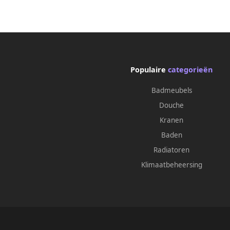
Populaire
categorieën
Badmeubels
Douche
Kranen
Baden
Radiatoren
Klimaatbeheersing