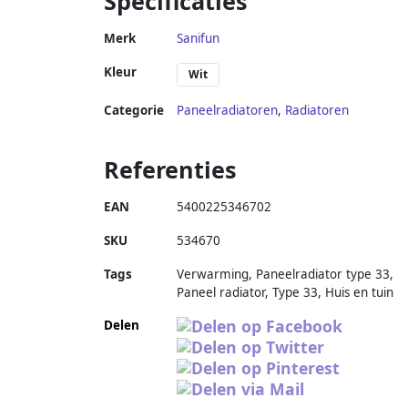
Specificaties
Merk
Sanifun
Kleur
Wit
Categorie
Paneelradiatoren
,
Radiatoren
Referenties
EAN
5400225346702
SKU
534670
Tags
Verwarming, Paneelradiator type 33,
Paneel radiator, Type 33, Huis en tuin
Delen