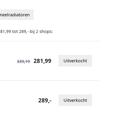
aneelradiatoren
tot
bij
shops:
281,99
289,-
2
281,99
Uitverkocht
339,19
289,-
Uitverkocht