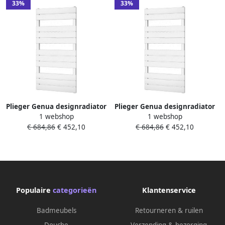
33%
33%
Plieger Genua designradiator
Plieger Genua designradiator
1 webshop
1 webshop
horizontaal 1120x550mm
horizontaal 1120x550mm
€ 684,86
€ 452,10
€ 684,86
€ 452,10
558W wit structuur 7253297
558W pergamon 7253299
Populaire
categorieën
Klantenservice
Badmeubels
Retourneren & ruilen