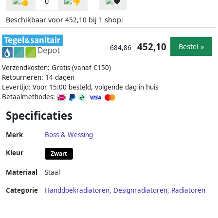
0
Beschikbaar voor
bij
shop:
452,10
1
452,10
Bestel »
684,86
Verzendkosten: Gratis (vanaf €150)
Retourneren: 14 dagen
Levertijd: Voor 15:00 besteld, volgende dag in huis
Betaalmethodes:
Specificaties
Merk
Boss & Wessing
Kleur
Zwart
Materiaal
Staal
Categorie
Handdoekradiatoren
,
Designradiatoren
,
Radiatoren