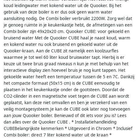
koud leidingwater met kokend water uit de Quooker. Bij het
gebruik van deze boiler is er dus ook geen warm water
aansluiting nodig. De Combi boiler verbruikt 2200W. Zorg wel dat
je genoeg ruimte in je keukenkastje hebt, de afmetingen van een
Combi boiler zijn 49x20x20 cm. Quooker CUBE: voor gekoeld en
bruisend water Met de Quooker CUBE haal je naast koud, warm
en kokend water nu ook bruisend en gekoeld water uit de
Quooker-kraan. Aan de CUBE zit namelijk een koolzuurfles
waarmee je tot wel 60 liter koud bruiswater tapt. Hierbij is er
keuze uit twee bruis graad niveaus n kun je met behulp van het
interactieve display zien hoeveel bruis je nog kunt tappen. Het
gekoelde water heeft een temperatuur tussen de 5 en 7C. Dankzij
het compacte formaat (50x15 cm) is de CUBE eenvoudig te
plaatsen in het keukenkastje onder de gootsteen. Doordat de
CO2-cilinder in een magnetische voet tegen de CUBE aan wordt
geplaatst, kan deze niet omvallen en ben je verzekerd van een
veilig montagesysteem.Je kan de CUBE ook later nog toevoegen
aan jouw Quooker boiler. Benieuwd of dit iets voor jou is? Lees
dan alles over de Quooker CUBE . * Installatiehandleiding
CUBEBelangrijkste kenmerken * Uitgevoerd in Chroom * Inclusief
Combi boiler: direct 7 liter kokend water uit de kraan *