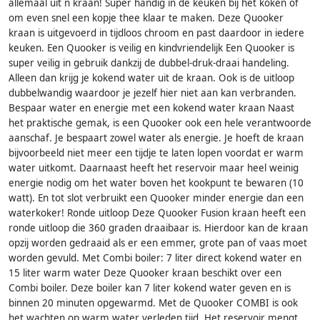
allemaal uit n kraan! Super handig in de keuken bij het koken of
om even snel een kopje thee klaar te maken. Deze Quooker
kraan is uitgevoerd in tijdloos chroom en past daardoor in iedere
keuken. Een Quooker is veilig en kindvriendelijk Een Quooker is
super veilig in gebruik dankzij de dubbel-druk-draai handeling.
Alleen dan krijg je kokend water uit de kraan. Ook is de uitloop
dubbelwandig waardoor je jezelf hier niet aan kan verbranden.
Bespaar water en energie met een kokend water kraan Naast
het praktische gemak, is een Quooker ook een hele verantwoorde
aanschaf. Je bespaart zowel water als energie. Je hoeft de kraan
bijvoorbeeld niet meer een tijdje te laten lopen voordat er warm
water uitkomt. Daarnaast heeft het reservoir maar heel weinig
energie nodig om het water boven het kookpunt te bewaren (10
watt). En tot slot verbruikt een Quooker minder energie dan een
waterkoker! Ronde uitloop Deze Quooker Fusion kraan heeft een
ronde uitloop die 360 graden draaibaar is. Hierdoor kan de kraan
opzij worden gedraaid als er een emmer, grote pan of vaas moet
worden gevuld. Met Combi boiler: 7 liter direct kokend water en
15 liter warm water Deze Quooker kraan beschikt over een
Combi boiler. Deze boiler kan 7 liter kokend water geven en is
binnen 20 minuten opgewarmd. Met de Quooker COMBI is ook
het wachten op warm water verleden tijd. Het reservoir mengt