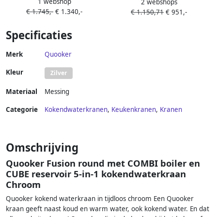
1 webshop
kokendwaterkraan draaibare
2 webshops
Classic Fusion Square RVS
€ 1.745,-
€ 1.340,-
uitloop Combi+ reservoir
€ 1.150,71
€ 951,-
Warm kokend water RVS
Specificaties
22+FRRVS
Merk
Quooker
Kleur
Zilver
Materiaal
Messing
Categorie
Kokendwaterkranen
,
Keukenkranen
,
Kranen
Omschrijving
Quooker Fusion round met COMBI boiler en
CUBE reservoir 5-in-1 kokendwaterkraan
Chroom
Quooker kokend waterkraan in tijdloos chroom Een Quooker
kraan geeft naast koud en warm water, ook kokend water. En dat