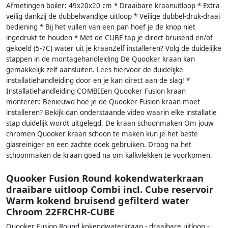
Afmetingen boiler: 49x20x20 cm * Draaibare kraanuitloop * Extra
veilig dankzij de dubbelwandige uitloop * Veilige dubbel-druk-draai
bediening * Bij het vullen van een pan hoef je de knop niet
ingedrukt te houden * Met de CUBE tap je direct bruisend en/of
gekoeld (5-7C) water uit je kraanZelf installeren? Volg de duidelijke
stappen in de montagehandleiding De Quooker kraan kan
gemakkelijk zelf aansluiten. Lees hiervoor de duidelijke
installatiehandleiding door en je kan direct aan de slag! *
Installatiehandleiding COMBIEen Quooker Fusion kraan
monteren: Benieuwd hoe je de Quooker Fusion kraan moet
installeren? Bekijk dan onderstaande video waarin elke installatie
stap duidelijk wordt uitgelegd. De kraan schoonmaken Om jouw
chromen Quooker kraan schoon te maken kun je het beste
glasreiniger en een zachte doek gebruiken. Droog na het
schoonmaken de kraan goed na om kalkvlekken te voorkomen.
Quooker Fusion Round kokendwaterkraan
draaibare uitloop Combi incl. Cube reservoir
Warm kokend bruisend gefilterd water
Chroom 22FRCHR-CUBE
Quooker Fusion Round kokendwaterkraan - draaibare uitloop -