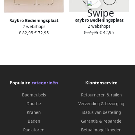
Raybro Bedieningsplaat
Raybro Bedieningsplaat
2 webshops
Cortado 15 TBV Geberit
2 webshops
Mocha 45 TBV Geberit UP100
€ 51,95
€ 42,95
UP100 UP320 Wit
€ 82,95
€ 72,95
UP320 UP300 UP700 UP720
Champagne Goud
Populaire
categorieën
Klantenservice
Badmeubels
Retourneren & ruilen
Douche
Verzending & bezorging
Kranen
Status van bestelling
Baden
Garantie & reparatie
Radiatoren
Betaalmogelijkheden