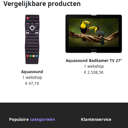
Vergelijkbare producten
Aquasound Badkamer TV 27"
1 webshop
Opbouw Waterproof LED
Aquasound
€ 2.538,58
Smart TV Met VESA Steun
1 webshop
Afstandsbediening tbv 22"
€ 47,19
en 27" TV Zwart
Populaire
categorieën
Klantenservice