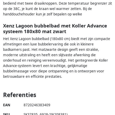
bediend met twee draaiknoppen. Deze temperatuur begrenzer zit
op de 38C, je kunt de kraan wel warmer zetten. Bij de
handdouchehouder kun je zelf bepalen op welke
Xenz Lagoon bubbelbad met Koller Advance
systeem 180x80 mat zwart
Het Xenz Lagoon bubbelbad (180x80 cm) biedt met zijn compacte
afmetingen een luxe bubbelervaring die ook in kleinere
badkamers past. Het matzwarte design geeft een strakke,
moderne uitstraling en heeft een slijtvaste afwerking die
onderhoud en reiniging vereenvoudigt. Het gentegreerde Koller
Advance-systeem levert een krachtige, gelijkmatige
bubbelmassage voor diepe ontspanning en is ontworpen voor
betrouwbare en efficinte prestaties.
Referenties
EAN
8720246383409
SKU
SK37835
,
6928-29(208381)