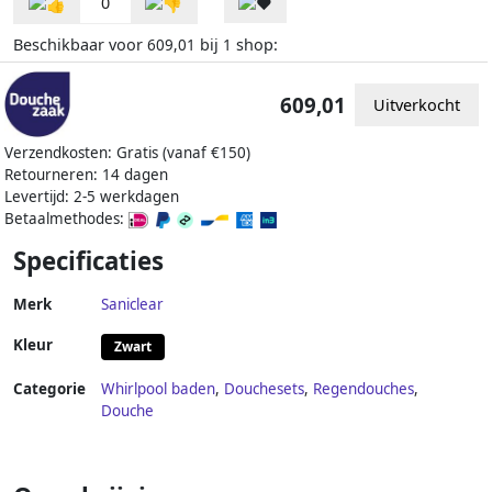
0
Beschikbaar voor
bij
shop:
609,01
1
609,01
Uitverkocht
Verzendkosten: Gratis (vanaf €150)
Retourneren: 14 dagen
Levertijd: 2-5 werkdagen
Betaalmethodes:
Specificaties
Merk
Saniclear
Kleur
Zwart
Categorie
Whirlpool baden
,
Douchesets
,
Regendouches
,
Douche