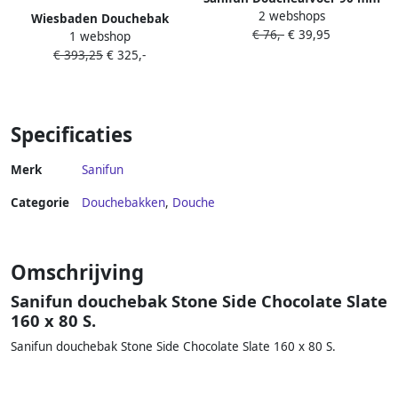
2 webshops
chroom– geschikt voor
Wiesbaden Douchebak
€ 76,-
€ 39,95
Stonea douchebakken
1 webshop
Stonea Antislip Composiet
€ 393,25
€ 325,-
80x90x3 cm Inkortbaar Mat
Wit
Specificaties
Merk
Sanifun
Categorie
Douchebakken
,
Douche
Omschrijving
Sanifun douchebak Stone Side Chocolate Slate
160 x 80 S.
Sanifun douchebak Stone Side Chocolate Slate 160 x 80 S.