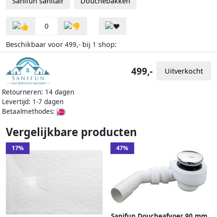
Sanifun sanitair
Douchebakken
0
Beschikbaar voor
bij
shop:
499,-
1
499,-
Uitverkocht
Retourneren: 14 dagen
Levertijd: 1-7 dagen
Betaalmethodes:
Vergelijkbare producten
17%
47%
Sanifun Doucheafvoer 90 mm