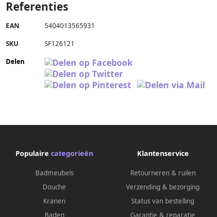
Referenties
EAN
5404013565931
SKU
SF126121
Delen
Populaire
categorieën
Klantenservice
Badmeubels
Retourneren & ruilen
Douche
Verzending & bezorging
Kranen
Status van bestelling
Baden
Garantie & reparatie