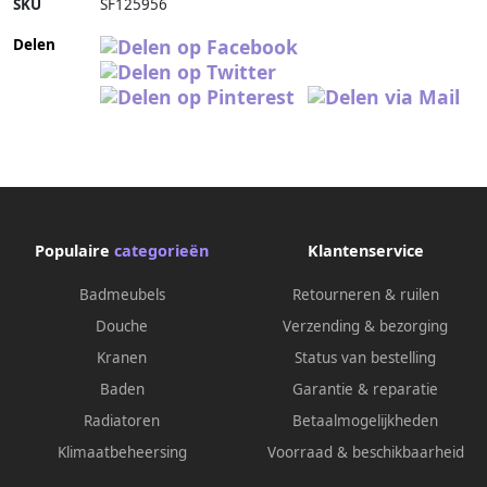
SKU
SF125956
Delen
Populaire
categorieën
Klantenservice
Badmeubels
Retourneren & ruilen
Douche
Verzending & bezorging
Kranen
Status van bestelling
Baden
Garantie & reparatie
Radiatoren
Betaalmogelijkheden
Klimaatbeheersing
Voorraad & beschikbaarheid