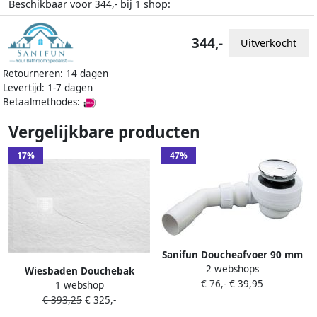
Beschikbaar voor
bij
shop:
344,-
1
344,-
Uitverkocht
Retourneren: 14 dagen
Levertijd: 1-7 dagen
Betaalmethodes:
Vergelijkbare producten
17%
47%
Sanifun Doucheafvoer 90 mm
2 webshops
chroom– geschikt voor
Wiesbaden Douchebak
€ 76,-
€ 39,95
Stonea douchebakken
1 webshop
Stonea Antislip Composiet
€ 393,25
€ 325,-
80x90x3 cm Inkortbaar Mat
Wit