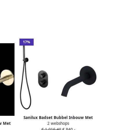
17%
Sanilux Badset Bubbel Inbouw Met
w Met
2 webshops
Box Thermostaat Mat Zwart
 Goud
€ 1.016,40
€ 840,-