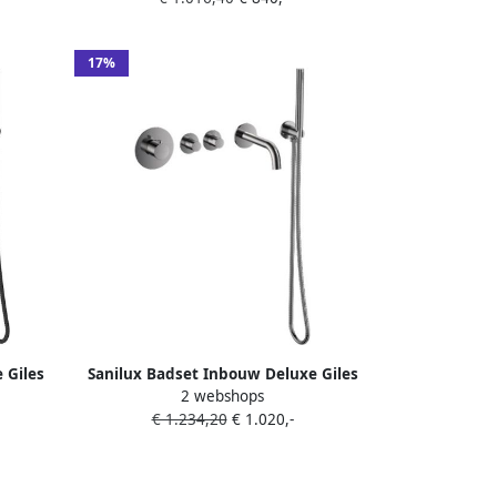
17%
 Giles
Sanilux Badset Inbouw Deluxe Giles
2 webshops
wart
Met Box Thermostaat Gunmetal
€ 1.234,20
€ 1.020,-