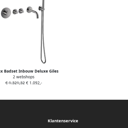
ux Badset Inbouw Deluxe Giles
2 webshops
x Thermostaat Geribbelde Knop
€ 1.321,32
€ 1.092,-
Gunmetal
Klantenservice