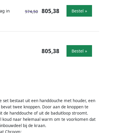
805,38
ag in
Bestel »
974,50
805,38
Bestel »
ze set bestaat uit een handdouche met houder, een
n bevat twee knoppen. Door aan de knoppen te
t de handdouche of uit de baduitloop stroomt.
al koud naar helemaal warm om te voorkomen dat
inbouwdeel bij de kraan.
aat Chroom: