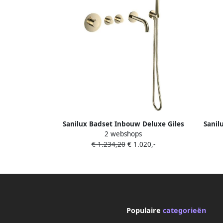
Sanilux Badset Inbouw Deluxe Giles
Sanil
2 webshops
Met Box Thermostaat Goud Geborsteld
Met Bo
€ 1.234,20
€ 1.020,-
Populaire
categorieën