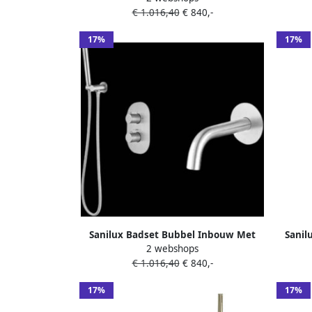
€ 1.016,40
€ 840,-
17%
17%
Sanilux Badset Bubbel Inbouw Met
Sanil
2 webshops
Box Thermostaat RVS
Met Bo
€ 1.016,40
€ 840,-
17%
17%