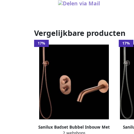
Vergelijkbare producten
17%
17%
Sanilux Badset Bubbel Inbouw Met
Sani
2 webshops
Box Thermostaat Brons
B