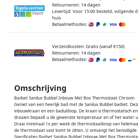
Retourneren: 14 dagen
Levertijd: Voor 15:00 besteld, volgende d
huis
Betaalmethodes:
Verzendkosten: Gratis (vanaf €150)
Retourneren: 14 dagen
Betaalmethodes:
Omschrijving
Badset Sanilux Bubbel Inbouw Met Box Thermostaat Chroom
Geniet van een heerlijk bad met de Sanilux Bubbel badset. De
inbouwkraan en een baduitloop. De kraan is thermostatisch e
draaien bepaalt u de gewenste temperatuur en of het water ui
Draai minimaal 1x per week de thermostaatknop van helema
de thermostaat vast komt te zitten. U ontvangt het benodigde 
Specificaties Badset Sanilux Bubbel Inbouw Met Box Thermost