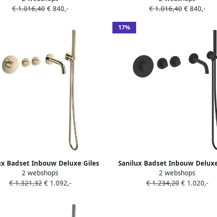
€ 1.016,40
€ 840,-
€ 1.016,40
€ 840,-
17%
ux Badset Inbouw Deluxe Giles
Sanilux Badset Inbouw Deluxe
2 webshops
2 webshops
x Thermostaat Geribbelde Knop
Met Box Thermostaat Mat Z
€ 1.321,32
€ 1.092,-
€ 1.234,20
€ 1.020,-
Goud Geborsteld