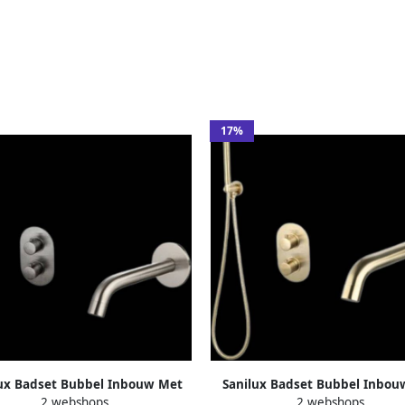
17%
lux Badset Bubbel Inbouw Met
Sanilux Badset Bubbel Inbou
2 webshops
2 webshops
ox Thermostaat Gunmetal
Box Thermostaat Geborsteld